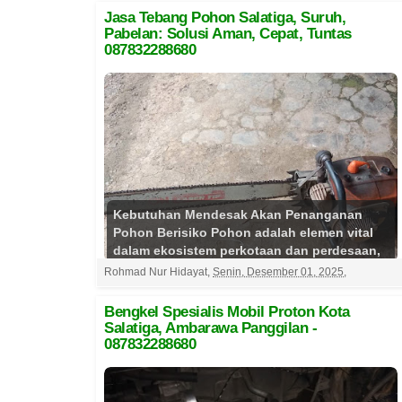
Jasa Tebang Pohon Salatiga, Suruh,
Pabelan: Solusi Aman, Cepat, Tuntas
087832288680
Kebutuhan Mendesak Akan Penanganan
Pohon Berisiko ​Pohon adalah elemen vital
dalam ekosistem perkotaan dan perdesaan,
memberikan keteduhan,...
Selengkapnya
Rohmad Nur Hidayat
,
Senin, Desember 01, 2025
,
Bengkel Spesialis Mobil Proton Kota
Salatiga, Ambarawa Panggilan -
087832288680