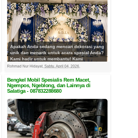
Apakah Anda sedang mencari dekorasi yang
unik dan menarik untuk acara spesial Anda?
Kami hadir untuk membantu! Kami
menawarkan jasa sewa dek...
Selengkapnya
Rohmad Nur Hidayat
,
Sabtu, April 04, 2026
,
Bengkel Mobil Spesialis Rem Macet,
Ngempos, Ngeblong, dan Lainnya di
Salatiga - 087832288680