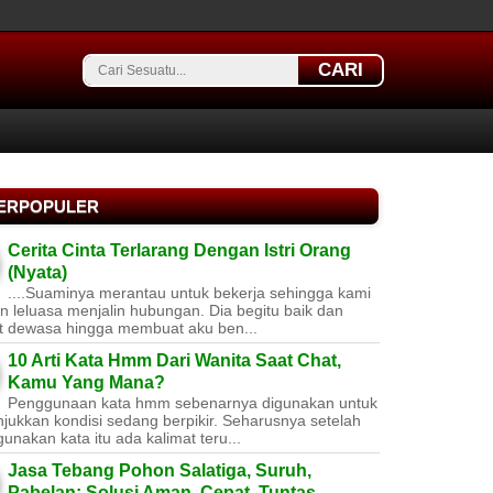
CARI
TERPOPULER
Cerita Cinta Terlarang Dengan Istri Orang
(Nyata)
....Suaminya merantau untuk bekerja sehingga kami
 leluasa menjalin hubungan. Dia begitu baik dan
t dewasa hingga membuat aku ben...
10 Arti Kata Hmm Dari Wanita Saat Chat,
Kamu Yang Mana?
Penggunaan kata hmm sebenarnya digunakan untuk
jukkan kondisi sedang berpikir. Seharusnya setelah
nakan kata itu ada kalimat teru...
Jasa Tebang Pohon Salatiga, Suruh,
Pabelan: Solusi Aman, Cepat, Tuntas