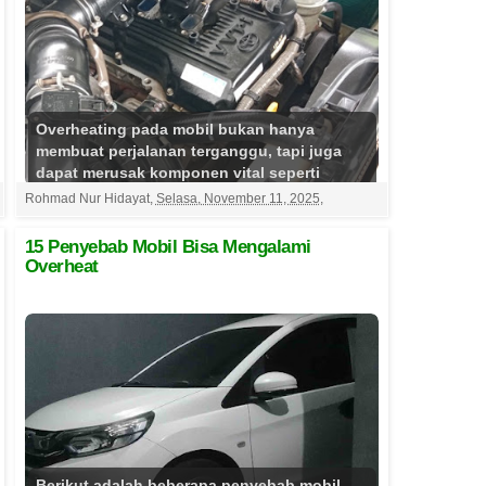
Overheating pada mobil bukan hanya
membuat perjalanan terganggu, tapi juga
dapat merusak komponen vital seperti
kepala silinder, gasket, dan...
Selengkapnya
Rohmad Nur Hidayat
,
Selasa, November 11, 2025
,
15 Penyebab Mobil Bisa Mengalami
Overheat
Berikut adalah beberapa penyebab mobil