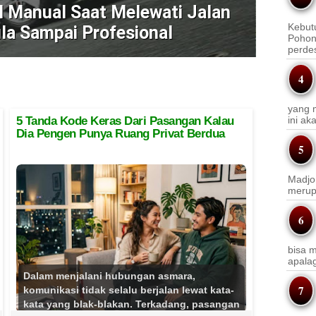
 Manual Saat Melewati Jalan
Kebut
la Sampai Profesional
Pohon
perde
yang m
5 Tanda Kode Keras Dari Pasangan Kalau
ini a
Dia Pengen Punya Ruang Privat Berdua
Madjo
merup
bisa m
apala
Dalam menjalani hubungan asmara,
komunikasi tidak selalu berjalan lewat kata-
kata yang blak-blakan. Terkadang, pasangan