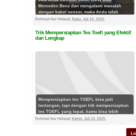
Mercedes Benz dan mengalami masalah
dengan kabel sensor, maka Anda telah
datang ke tempat yang tepat. Kami...
Rohmad Nur Hidayat
,
Rabu, Juli 16, 2025
,
Selengkapnya
Trik Mempersiapkan Tes Toefl yang Efektif
dan Lengkap
Mempersiapkan tes TOEFL bisa jadi
tantangan, tapi dengan trik mempersiapkan
tes TOEFL yang tepat, kamu bisa lebih
percaya diri dan memaksim...
Selengkapnya
Rohmad Nur Hidayat
,
Kamis, Juli 10, 2025
,
Le