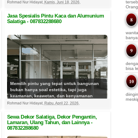
kamu lebih suka memb...
Selengkapnya
terseb
Rohmad Nur Hidayat
,
Kamis, Juni 18, 2026
,
Orang 
Jasa Spesialis Pintu Kaca dan Alumunium
Salatiga - 087832288680
wanit
banyak
denga
bisa l
Memilih pintu yang tepat untuk bangunan
bukan hanya soal estetika, tapi juga
diingi
keamanan, keawetan, dan kenyamanan
meskip
jangka panjang. Jika Anda se...
Rohmad Nur Hidayat
,
Rabu, April 22, 2026
,
Selengkapnya
Sewa Dekor Salatiga, Dekor Pengantin,
Lamaran, Ulang Tahun, dan Lainnya -
087832288680