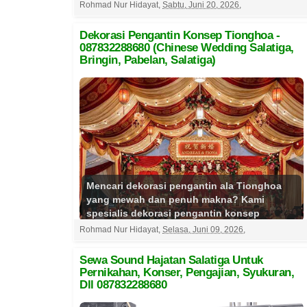
Banyak pasangan yang terlalu sibuk...
Rohmad Nur Hidayat
,
Sabtu, Juni 20, 2026
,
Selengkapnya
Dekorasi Pengantin Konsep Tionghoa -
087832288680 (Chinese Wedding Salatiga,
Bringin, Pabelan, Salatiga)
Mencari dekorasi pengantin ala Tionghoa
yang mewah dan penuh makna? Kami
spesialis dekorasi pengantin konsep
Tionghoa untuk wilayah Chinese ...
Rohmad Nur Hidayat
,
Selasa, Juni 09, 2026
,
Selengkapnya
Sewa Sound Hajatan Salatiga Untuk
Pernikahan, Konser, Pengajian, Syukuran,
Dll 087832288680