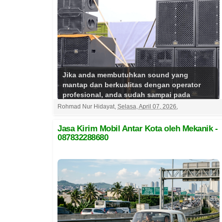
Jika anda membutuhkan sound yang
mantap dan berkualitas dengan operator
profesional, anda sudah sampai pada
penyedia yang tepat. Kami melaya...
Rohmad Nur Hidayat
,
Selasa, April 07, 2026
,
Selengkapnya
Jasa Kirim Mobil Antar Kota oleh Mekanik -
087832288680