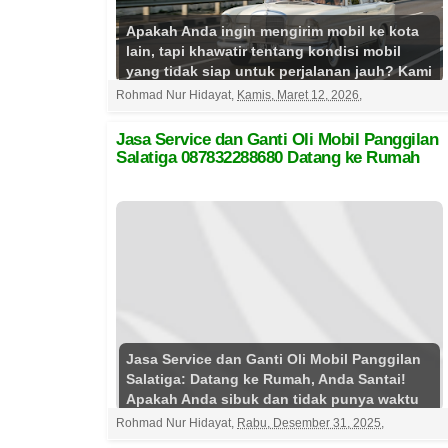
Apakah Anda ingin mengirim mobil ke kota
lain, tapi khawatir tentang kondisi mobil
yang tidak siap untuk perjalanan jauh? Kami
hadir untuk m...
Selengkapnya
Rohmad Nur Hidayat
,
Kamis, Maret 12, 2026
,
Jasa Service dan Ganti Oli Mobil Panggilan
Salatiga 087832288680 Datang ke Rumah
Jasa Service dan Ganti Oli Mobil Panggilan
Salatiga: Datang ke Rumah, Anda Santai!
Apakah Anda sibuk dan tidak punya waktu
untuk membawa mob...
Selengkapnya
Rohmad Nur Hidayat
,
Rabu, Desember 31, 2025
,