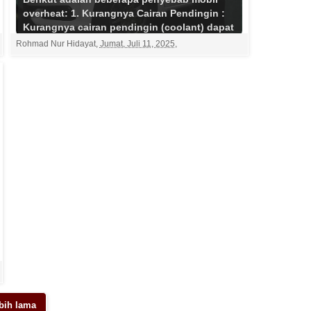
overheat: 1. Kurangnya Cairan Pendingin :
Kurangnya cairan pendingin (coolant) dapat
menyebabkan mobi...
Selengkapnya
Rohmad Nur Hidayat
,
Jumat, Juli 11, 2025
,
bih lama