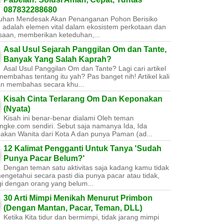
087832288680
uhan Mendesak Akan Penanganan Pohon Berisiko ​
 adalah elemen vital dalam ekosistem perkotaan dan
saan, memberikan keteduhan,...
Asal Usul Sejarah Panggilan Om dan Tante,
Banyak Yang Salah Kaprah?
Asal Usul Panggilan Om dan Tante? Lagi cari artikel
embahas tentang itu yah? Pas banget nih! Artikel kali
kan membahas secara khu...
Kisah Cinta Terlarang Om Dan Keponakan
(Nyata)
Kisah ini benar-benar dialami Oleh teman
ngke.com sendiri. Sebut saja namanya Ida, Ida
akan Wanita dari Kota A dan punya Paman (ad...
12 Kalimat Pengganti Untuk Tanya 'Sudah
Punya Pacar Belum?'
Dengan teman satu aktivitas saja kadang kamu tidak
engetahui secara pasti dia punya pacar atau tidak,
gi dengan orang yang belum...
30 Arti Mimpi Menikah Menurut Primbon
(Dengan Mantan, Pacar, Teman, DLL)
Ketika Kita tidur dan bermimpi, tidak jarang mimpi