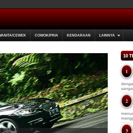
WANITA/CEWEK
COWOK/PRIA
KENDARAAN
LAINNYA
10 
dengan
sanga
menun
menggu