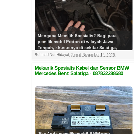
Mengapa Memilih Spesialis? Bagi para
pemilik mobil Proton di wilayah Jawa
Tengah, khususnya di sekitar Salatiga,
menemukan layanan perawatan...
Rohmad Nur Hidayat
,
Jumat, November 14, 2025
,
Selengkapnya
Mekanik Spesialis Kabel dan Sensor BMW
Mercedes Benz Salatiga - 087832288680
Jika Anda memiliki mobil BMW atau