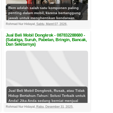
Rem adalah salah satu komponen paling
penting dalam mobil, karena bertanggung
jawab untuk menghentikan kendaraan
dengan aman. Namun, rem mob...
Rohmad Nur Hidayat
,
Sabtu, Maret 07, 2026
,
Selengkapnya
Jual Beli Mobil Dongkrok - 087832288680 -
(Salatiga, Suruh, Pabelan, Bringin, Bancak,
Dan Sekitarnya)
Jual Beli Mobil Dongkrok, Rusak, atau Tidak
Hidup Bertahun-Tahun: Solusi Terbaik untuk
Anda! Jika Anda sedang berniat menjual
mobil lawas ya...
Selengkapnya
Rohmad Nur Hidayat
,
Rabu, Desember 31, 2025
,