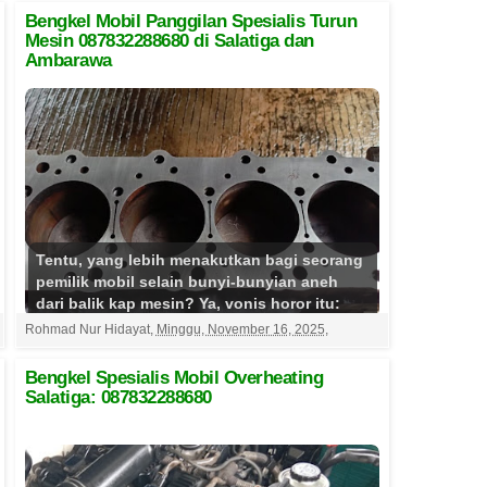
Bengkel Mobil Panggilan Spesialis Turun
Mesin 087832288680 di Salatiga dan
Ambarawa
Tentu, yang lebih menakutkan bagi seorang
pemilik mobil selain bunyi-bunyian aneh
dari balik kap mesin? Ya, vonis horor itu:
Turun Mesin. Bi...
Selengkapnya
Rohmad Nur Hidayat
,
Minggu, November 16, 2025
,
Bengkel Spesialis Mobil Overheating
Salatiga: 087832288680