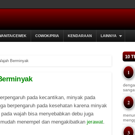
WANITA/CEWEK
COWOK/PRIA
KENDARAAN
LAINNYA
10 
Wajah Berminyak
Berminyak
dengan
sanga
berpengaruh pada kecantikan, minyak pada
uga berpengaruh pada kesehatan karena minyak
h pada wajah bisa menyebabkan debu juga
menun
menggu
n mudah menempel dan mengakibatkan
jerawat
.