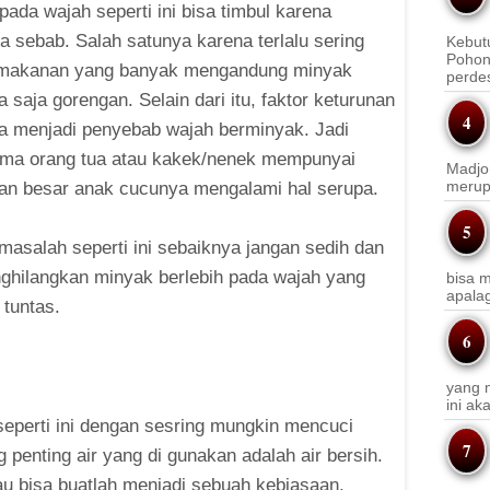
pada wajah seperti ini bisa timbul karena
a sebab. Salah satunya karena terlalu sering
Kebut
Pohon
makanan yang banyak mengandung minyak
perde
 saja gorengan. Selain dari itu, faktor keturunan
sa menjadi penyebab wajah berminyak. Jadi
a orang tua atau kakek/nenek mempunyai
Madjo
merup
an besar anak cucunya mengalami hal serupa.
masalah seperti ini sebaiknya jangan sedih dan
ghilangkan minyak berlebih pada wajah yang
bisa m
apala
 tuntas.
yang m
ini a
eperti ini dengan sesring mungkin mencuci
 penting air yang di gunakan adalah air bersih.
lau bisa buatlah menjadi sebuah kebiasaan.