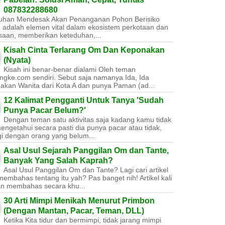
087832288680
uhan Mendesak Akan Penanganan Pohon Berisiko ​
 adalah elemen vital dalam ekosistem perkotaan dan
saan, memberikan keteduhan,...
Kisah Cinta Terlarang Om Dan Keponakan
(Nyata)
Kisah ini benar-benar dialami Oleh teman
ngke.com sendiri. Sebut saja namanya Ida, Ida
akan Wanita dari Kota A dan punya Paman (ad...
12 Kalimat Pengganti Untuk Tanya 'Sudah
Punya Pacar Belum?'
Dengan teman satu aktivitas saja kadang kamu tidak
engetahui secara pasti dia punya pacar atau tidak,
gi dengan orang yang belum...
Asal Usul Sejarah Panggilan Om dan Tante,
Banyak Yang Salah Kaprah?
Asal Usul Panggilan Om dan Tante? Lagi cari artikel
embahas tentang itu yah? Pas banget nih! Artikel kali
kan membahas secara khu...
30 Arti Mimpi Menikah Menurut Primbon
(Dengan Mantan, Pacar, Teman, DLL)
Ketika Kita tidur dan bermimpi, tidak jarang mimpi