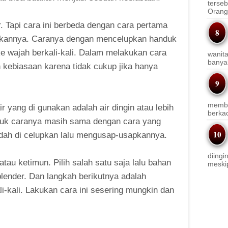
terseb
Orang 
 Tapi cara ini berbeda dengan cara pertama
kannya. Caranya dengan mencelupkan handuk
e wajah berkali-kali. Dalam melakukan cara
wanit
banyak
ah kebiasaan karena tidak cukup jika hanya
membi
r yang di gunakan adalah air dingin atau lebih
berkac
Untuk caranya masih sama dengan cara yang
dah di celupkan lalu mengusap-usapkannya.
diingi
au ketimun. Pilih salah satu saja lalu bahan
meskip
 blender. Dan langkah berikutnya adalah
i-kali. Lakukan cara ini sesering mungkin dan