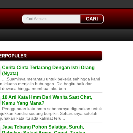
CARI
TERPOPULER
Cerita Cinta Terlarang Dengan Istri Orang
(Nyata)
....Suaminya merantau untuk bekerja sehingga kami
 leluasa menjalin hubungan. Dia begitu baik dan
t dewasa hingga membuat aku ben...
10 Arti Kata Hmm Dari Wanita Saat Chat,
Kamu Yang Mana?
Penggunaan kata hmm sebenarnya digunakan untuk
jukkan kondisi sedang berpikir. Seharusnya setelah
nakan kata itu ada kalimat teru...
Jasa Tebang Pohon Salatiga, Suruh,
Pabelan: Solusi Aman, Cepat, Tuntas