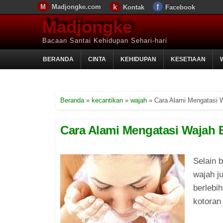
Madjongke.com
Kontak
Facebook
Madjongke
Bacaan Santai Kehidupan Sehari-hari
BERANDA
CINTA
KEHIDUPAN
KESETIAAN
Beranda
»
kecantikan
»
wajah
»
Cara Alami Mengatasi 
Cara Alami Mengatasi Wajah 
Selain 
wajah j
berlebi
kotora