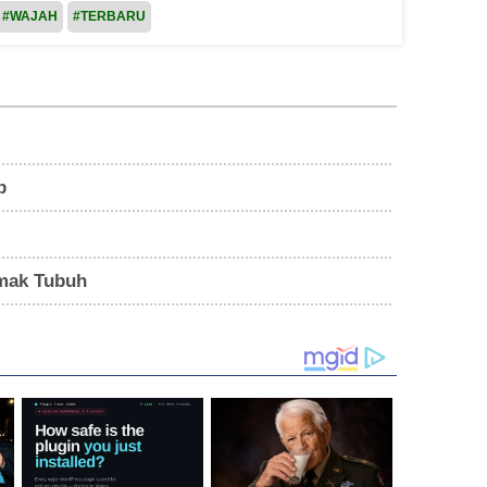
#WAJAH
#TERBARU
p
mak Tubuh