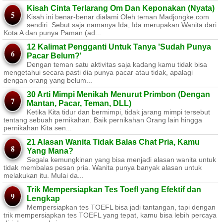
Kisah Cinta Terlarang Om Dan Keponakan (Nyata)
Kisah ini benar-benar dialami Oleh teman Madjongke.com
sendiri. Sebut saja namanya Ida, Ida merupakan Wanita dari
Kota A dan punya Paman (ad...
12 Kalimat Pengganti Untuk Tanya 'Sudah Punya
Pacar Belum?'
Dengan teman satu aktivitas saja kadang kamu tidak bisa
mengetahui secara pasti dia punya pacar atau tidak, apalagi
dengan orang yang belum...
30 Arti Mimpi Menikah Menurut Primbon (Dengan
Mantan, Pacar, Teman, DLL)
Ketika Kita tidur dan bermimpi, tidak jarang mimpi tersebut
tentang sebuah pernikahan. Baik pernikahan Orang lain hingga
pernikahan Kita sen...
21 Alasan Wanita Tidak Balas Chat Pria, Kamu
Yang Mana?
Segala kemungkinan yang bisa menjadi alasan wanita untuk
tidak membalas pesan pria. Wanita punya banyak alasan untuk
melakukan itu. Mulai da...
Trik Mempersiapkan Tes Toefl yang Efektif dan
Lengkap
Mempersiapkan tes TOEFL bisa jadi tantangan, tapi dengan
trik mempersiapkan tes TOEFL yang tepat, kamu bisa lebih percaya