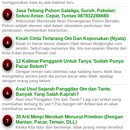
menggunakan kata itu ada kalimat teru...
Jasa Tebang Pohon Salatiga, Suruh, Pabelan:
Solusi Aman, Cepat, Tuntas 087832288680
Kebutuhan Mendesak Akan Penanganan Pohon Berisiko ​
Pohon adalah elemen vital dalam ekosistem perkotaan dan
perdesaan, memberikan keteduhan,...
Kisah Cinta Terlarang Om Dan Keponakan (Nyata)
Kisah ini benar-benar dialami Oleh teman Madjongke.com
sendiri. Sebut saja namanya Ida, Ida merupakan Wanita dari
Kota A dan punya Paman (ad...
12 Kalimat Pengganti Untuk Tanya 'Sudah Punya
Pacar Belum?'
Dengan teman satu aktivitas saja kadang kamu tidak bisa
mengetahui secara pasti dia punya pacar atau tidak, apalagi
dengan orang yang belum...
Asal Usul Sejarah Panggilan Om dan Tante,
Banyak Yang Salah Kaprah?
Asal Usul Panggilan Om dan Tante? Lagi cari artikel yang
membahas tentang itu yah? Pas banget nih! Artikel kali ini akan
membahas secara khu...
30 Arti Mimpi Menikah Menurut Primbon (Dengan
Mantan, Pacar, Teman, DLL)
Ketika Kita tidur dan bermimpi, tidak jarang mimpi tersebut