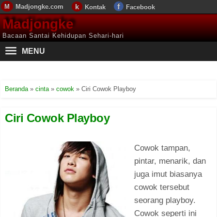
Madjongke.com
Kontak
Facebook
Madjongke
Bacaan Santai Kehidupan Sehari-hari
MENU
Beranda
»
cinta
»
cowok
»
Ciri Cowok Playboy
Ciri Cowok Playboy
Cowok tampan,
pintar, menarik, dan
juga imut biasanya
cowok tersebut
seorang playboy.
Cowok seperti ini