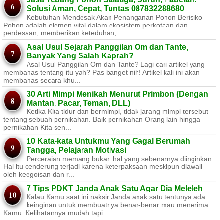
Solusi Aman, Cepat, Tuntas 087832288680
Kebutuhan Mendesak Akan Penanganan Pohon Berisiko ​
Pohon adalah elemen vital dalam ekosistem perkotaan dan
perdesaan, memberikan keteduhan,...
Asal Usul Sejarah Panggilan Om dan Tante,
Banyak Yang Salah Kaprah?
Asal Usul Panggilan Om dan Tante? Lagi cari artikel yang
membahas tentang itu yah? Pas banget nih! Artikel kali ini akan
membahas secara khu...
30 Arti Mimpi Menikah Menurut Primbon (Dengan
Mantan, Pacar, Teman, DLL)
Ketika Kita tidur dan bermimpi, tidak jarang mimpi tersebut
tentang sebuah pernikahan. Baik pernikahan Orang lain hingga
pernikahan Kita sen...
10 Kata-kata Untukmu Yang Gagal Berumah
Tangga, Pelajaran Motivasi
Perceraian memang bukan hal yang sebenarnya diinginkan.
Hal itu cenderung terjadi karena keterpaksaan meskipun diawali
oleh keegoisan dan r...
7 Tips PDKT Janda Anak Satu Agar Dia Meleleh
Kalau Kamu saat ini naksir Janda anak satu tentunya ada
keinginan untuk membuatnya benar-benar mau menerima
Kamu. Kelihatannya mudah tapi ...