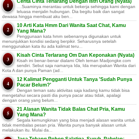
Cerita Cinta Terlarang Dengan Istri Orang (Nyata)
....Suaminya merantau untuk bekerja sehingga kami dengan
leluasa menjalin hubungan. Dia begitu baik dan sangat
dewasa hingga membuat aku ben...
10 Arti Kata Hmm Dari Wanita Saat Chat, Kamu
Yang Mana?
Penggunaan kata hmm sebenarnya digunakan untuk
menunjukkan kondisi sedang berpikir. Seharusnya setelah
menggunakan kata itu ada kalimat teru...
Kisah Cinta Terlarang Om Dan Keponakan (Nyata)
Kisah ini benar-benar dialami Oleh teman Madjongke.com
sendiri. Sebut saja namanya Ida, Ida merupakan Wanita dari
Kota A dan punya Paman (ad...
12 Kalimat Pengganti Untuk Tanya 'Sudah Punya
Pacar Belum?'
Dengan teman satu aktivitas saja kadang kamu tidak bisa
mengetahui secara pasti dia punya pacar atau tidak, apalagi
dengan orang yang belum...
21 Alasan Wanita Tidak Balas Chat Pria, Kamu
Yang Mana?
Segala kemungkinan yang bisa menjadi alasan wanita untuk
tidak membalas pesan pria. Wanita punya banyak alasan untuk
melakukan itu. Mulai da...
Jasa Tebang Pohon Salatiga, Suruh, Pabelan: