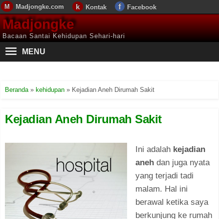
Madjongke.com
Kontak
Facebook
Madjongke
Bacaan Santai Kehidupan Sehari-hari
MENU
Beranda
»
kehidupan
»
Kejadian Aneh Dirumah Sakit
Kejadian Aneh Dirumah Sakit
Ini adalah
kejadian
aneh
dan juga nyata
yang terjadi tadi
malam. Hal ini
berawal ketika saya
berkunjung ke rumah