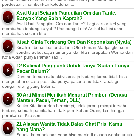
perdesaan, memberikan keteduhan,...
Asal Usul Sejarah Panggilan Om dan Tante,
Banyak Yang Salah Kaprah?
Asal Usul Panggilan Om dan Tante? Lagi cari artikel yang
membahas tentang itu yah? Pas banget nih! Artikel kali ini akan
membahas secara khu...
Kisah Cinta Terlarang Om Dan Keponakan (Nyata)
Kisah ini benar-benar dialami Oleh teman Madjongke.com
sendiri. Sebut saja namanya Ida, Ida merupakan Wanita dari
Kota A dan punya Paman (ad...
12 Kalimat Pengganti Untuk Tanya 'Sudah Punya
Pacar Belum?'
Dengan teman satu aktivitas saja kadang kamu tidak bisa
mengetahui secara pasti dia punya pacar atau tidak, apalagi
dengan orang yang belum...
30 Arti Mimpi Menikah Menurut Primbon (Dengan
Mantan, Pacar, Teman, DLL)
Ketika Kita tidur dan bermimpi, tidak jarang mimpi tersebut
tentang sebuah pernikahan. Baik pernikahan Orang lain hingga
pernikahan Kita sen...
21 Alasan Wanita Tidak Balas Chat Pria, Kamu
Yang Mana?
Segala kemungkinan yang bisa menjadi alasan wanita untuk