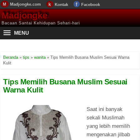
Madjongke.com
Kontak
Facebook
Madjongke
Bacaan Santai Kehidupan Sehari-hari
MENU
Beranda
»
tips
»
wanita
»
Tips Memilih Busana Muslim Sesuai Warna
Kulit
Tips Memilih Busana Muslim Sesuai
Warna Kulit
Saat ini banyak
sekali Muslimah
yang lebih memilih
mengenakan jilbab