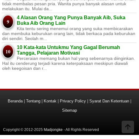
tidak membalas pesan pria. Wanita punya banyak alasan untuk
melakukan itu. Mulai da...
4 Alasan Orang Yang Punya Banyak Aib, Suka
Buka Aib Orang Lain
Kita tentu sering menemui orang yang suka membicarakan
dan membuka keburukan orang lain, tidak berkaca pada keburukan
diri sendiri. Seolah m...
10 Kata-kata Untukmu Yang Gagal Berumah
Tangga, Pelajaran Motivasi
Perceraian memang bukan hal yang sebenarnya diinginkan.
Hal itu cenderung terjadi karena keterpaksaan meskipun diawali
oleh keegoisan dan r...
Beranda
|
Tentang
|
Kontak
|
Privacy Policy
|
Syarat Dan Ketentuan
|
Sitemap
Copyright © 2012-2025
Madjongke
- All Rights Reserved