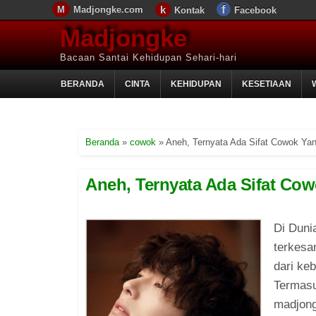
Madjongke.com
Kontak
Facebook
Madjongke
Bacaan Santai Kehidupan Sehari-hari
BERANDA
CINTA
KEHIDUPAN
KESETIAAN
Beranda
»
cowok
»
Aneh, Ternyata Ada Sifat Cowok Yang
Aneh, Ternyata Ada Sifat Cow
Di Duni
terkesa
dari ke
Termasu
madjong