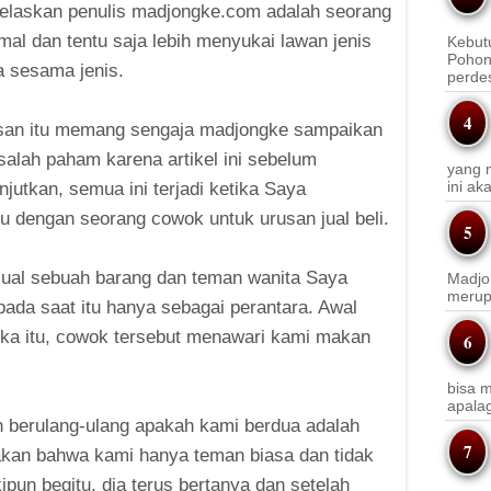
ijelaskan penulis madjongke.com adalah seorang
rmal dan tentu saja lebih menyukai lawan jenis
Kebut
Pohon
a sesama jenis.
perde
san itu memang sengaja madjongke sampaikan
salah paham karena artikel ini sebelum
yang m
ini a
utkan, semua ini terjadi ketika Saya
 dengan seorang cowok untuk urusan jual beli.
njual sebuah barang dan teman wanita Saya
Madjo
merup
ada saat itu hanya sebagai perantara. Awal
ika itu, cowok tersebut menawari kami makan
bisa m
apala
 berulang-ulang apakah kami berdua adalah
kan bahwa kami hanya teman biasa dan tidak
pun begitu, dia terus bertanya dan setelah