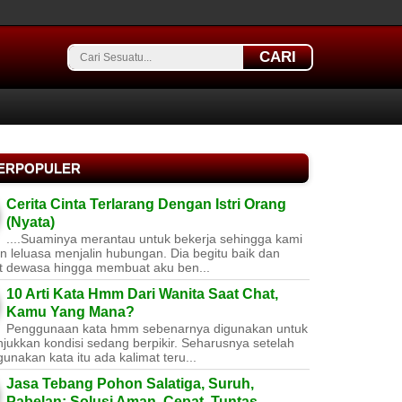
CARI
TERPOPULER
Cerita Cinta Terlarang Dengan Istri Orang
(Nyata)
....Suaminya merantau untuk bekerja sehingga kami
 leluasa menjalin hubungan. Dia begitu baik dan
t dewasa hingga membuat aku ben...
10 Arti Kata Hmm Dari Wanita Saat Chat,
Kamu Yang Mana?
Penggunaan kata hmm sebenarnya digunakan untuk
jukkan kondisi sedang berpikir. Seharusnya setelah
nakan kata itu ada kalimat teru...
Jasa Tebang Pohon Salatiga, Suruh,
Pabelan: Solusi Aman, Cepat, Tuntas