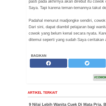
pasti pada akhirnya akan direbut itu cowok
Saya. Tapi karena teman-temannya takut d
Padahal menurut madjongke sendiri, cowok t
Dari sini, dapat diambil pelajaran bagi wa
cowok yang belum kenal secara nyata. Kar
ditemui seperti yang sudah Saya ceritakan a
BAGIKAN
#COWO
ARTIKEL TERKAIT
9 Nilai Lebih Wanita Cuek Di Mata Pria, 