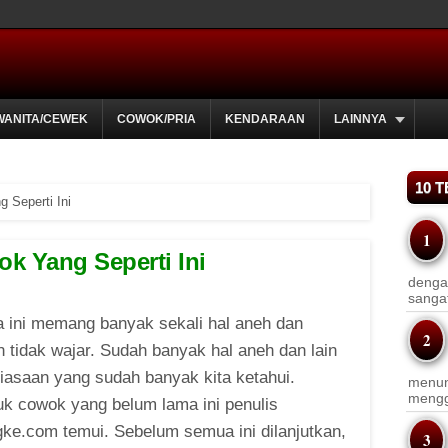
WANITA/CEWEK
COWOK/PRIA
KENDARAAN
LAINNYA
10 
 Seperti Ini
ok Yang Seperti Ini
dengan
sanga
a ini memang banyak sekali hal aneh dan
n tidak wajar. Sudah banyak hal aneh dan lain
biasaan yang sudah banyak kita ketahui.
menun
menggu
k cowok yang belum lama ini penulis
ke.com temui. Sebelum semua ini dilanjutkan,