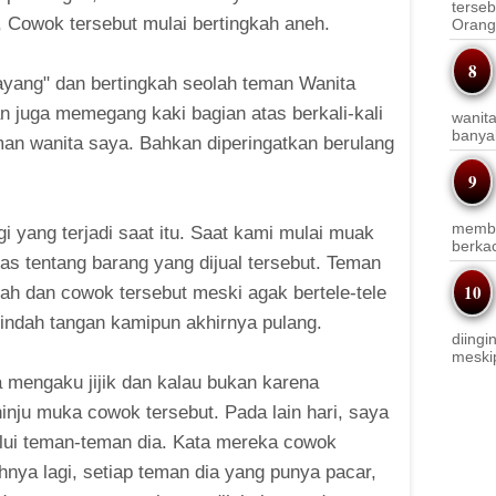
terseb
 Cowok tersebut mulai bertingkah aneh.
Orang 
yang" dan bertingkah seolah teman Wanita
n juga memegang kaki bagian atas berkali-kali
wanit
banyak
an wanita saya. Bahkan diperingatkan berulang
membi
i yang terjadi saat itu. Saat kami mulai muak
berkac
s tentang barang yang dijual tersebut. Teman
h dan cowok tersebut meski agak bertele-tele
indah tangan kamipun akhirnya pulang.
diingi
meskip
 mengaku jijik dan kalau bukan karena
inju muka cowok tersebut. Pada lain hari, saya
alui teman-teman dia. Kata mereka cowok
nya lagi, setiap teman dia yang punya pacar,