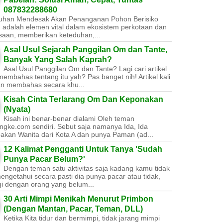
087832288680
uhan Mendesak Akan Penanganan Pohon Berisiko ​
 adalah elemen vital dalam ekosistem perkotaan dan
saan, memberikan keteduhan,...
Asal Usul Sejarah Panggilan Om dan Tante,
Banyak Yang Salah Kaprah?
Asal Usul Panggilan Om dan Tante? Lagi cari artikel
embahas tentang itu yah? Pas banget nih! Artikel kali
kan membahas secara khu...
Kisah Cinta Terlarang Om Dan Keponakan
(Nyata)
Kisah ini benar-benar dialami Oleh teman
ngke.com sendiri. Sebut saja namanya Ida, Ida
akan Wanita dari Kota A dan punya Paman (ad...
12 Kalimat Pengganti Untuk Tanya 'Sudah
Punya Pacar Belum?'
Dengan teman satu aktivitas saja kadang kamu tidak
engetahui secara pasti dia punya pacar atau tidak,
gi dengan orang yang belum...
30 Arti Mimpi Menikah Menurut Primbon
(Dengan Mantan, Pacar, Teman, DLL)
Ketika Kita tidur dan bermimpi, tidak jarang mimpi