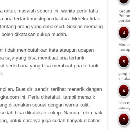
a untuk masalah seperti ini, wanita perlu tahu
Kebut
Pohon
 pria tertarik meskipun diantara Mereka tidak
perde
 tentang orang yang dimaksud. Sekilas memang
dan boleh dikatakan cukup mudah.
Madjo
merup
 ini tidak membutuhkan kata ataupun ucapan
pa saja yang bisa membuat pria tertarik
al sederhana yang bisa membuat pria tertarik
l.
yang m
ini a
pilan. Buat diri sendiri terlihat menarik dengan
ke.com ini. Perlu diketahui, tampil menarik
bisa m
ang dikenakan sesuai dengan warna kulit,
apala
tu sudah bisa dikatakan cukup. Namun Lebih baik
arang, untuk caranya juga sudah banyak dibahas