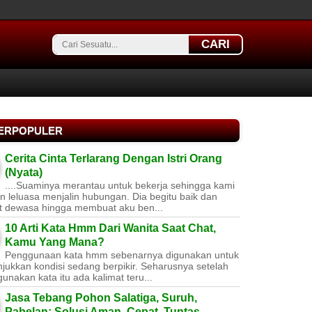
CARI
TERPOPULER
Cerita Cinta Terlarang Dengan Istri Orang
(Nyata)
....Suaminya merantau untuk bekerja sehingga kami
 leluasa menjalin hubungan. Dia begitu baik dan
t dewasa hingga membuat aku ben...
10 Arti Kata Hmm Dari Wanita Saat Chat,
Kamu Yang Mana?
Penggunaan kata hmm sebenarnya digunakan untuk
jukkan kondisi sedang berpikir. Seharusnya setelah
nakan kata itu ada kalimat teru...
Jasa Tebang Pohon Salatiga, Suruh,
Pabelan: Solusi Aman, Cepat, Tuntas