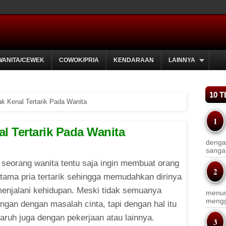
WANITA/CEWEK
COWOK/PRIA
KENDARAAN
LAINNYA
10 
k Kenal Tertarik Pada Wanita
l Tertarik Pada Wanita
dengan
sanga
 seorang wanita tentu saja ingin membuat orang
rutama pria tertarik sehingga memudahkan dirinya
enjalani kehidupan. Meski tidak semuanya
menun
menggu
ngan dengan masalah cinta, tapi dengan hal itu
aruh juga dengan pekerjaan atau lainnya.