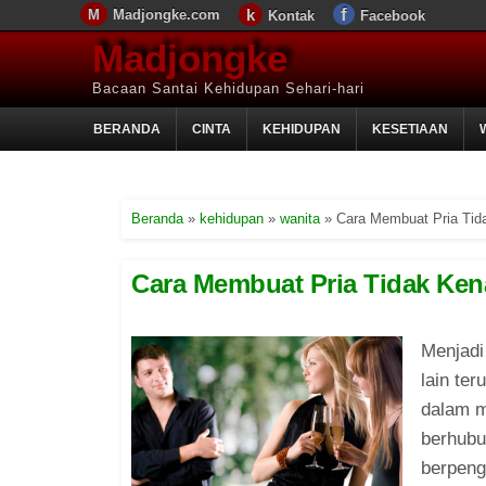
Madjongke.com
Kontak
Facebook
Madjongke
Bacaan Santai Kehidupan Sehari-hari
BERANDA
CINTA
KEHIDUPAN
KESETIAAN
Beranda
»
kehidupan
»
wanita
»
Cara Membuat Pria Tida
Cara Membuat Pria Tidak Kena
Menjadi
lain te
dalam m
berhubu
berpeng