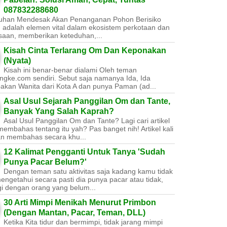
087832288680
uhan Mendesak Akan Penanganan Pohon Berisiko ​
 adalah elemen vital dalam ekosistem perkotaan dan
saan, memberikan keteduhan,...
Kisah Cinta Terlarang Om Dan Keponakan
(Nyata)
Kisah ini benar-benar dialami Oleh teman
ngke.com sendiri. Sebut saja namanya Ida, Ida
akan Wanita dari Kota A dan punya Paman (ad...
Asal Usul Sejarah Panggilan Om dan Tante,
Banyak Yang Salah Kaprah?
Asal Usul Panggilan Om dan Tante? Lagi cari artikel
embahas tentang itu yah? Pas banget nih! Artikel kali
kan membahas secara khu...
12 Kalimat Pengganti Untuk Tanya 'Sudah
Punya Pacar Belum?'
Dengan teman satu aktivitas saja kadang kamu tidak
engetahui secara pasti dia punya pacar atau tidak,
gi dengan orang yang belum...
30 Arti Mimpi Menikah Menurut Primbon
(Dengan Mantan, Pacar, Teman, DLL)
Ketika Kita tidur dan bermimpi, tidak jarang mimpi