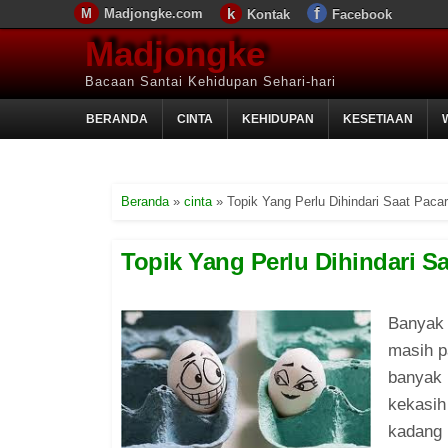
Madjongke.com
Kontak
Facebook
Madjongke
Bacaan Santai Kehidupan Sehari-hari
BERANDA
CINTA
KEHIDUPAN
KESETIAAN
Beranda
»
cinta
»
Topik Yang Perlu Dihindari Saat Paca
Topik Yang Perlu Dihindari S
Banyak 
masih p
banyak 
kekasih
kadang 