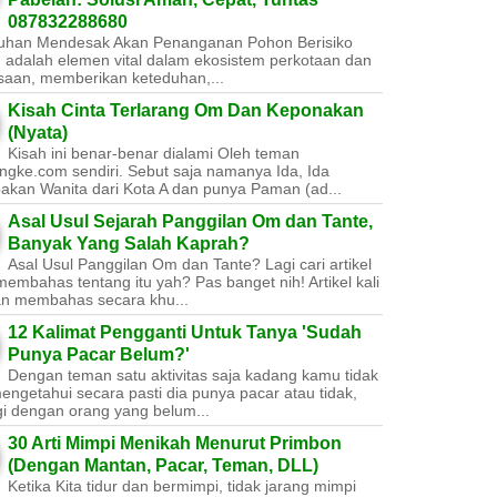
087832288680
uhan Mendesak Akan Penanganan Pohon Berisiko ​
 adalah elemen vital dalam ekosistem perkotaan dan
saan, memberikan keteduhan,...
Kisah Cinta Terlarang Om Dan Keponakan
(Nyata)
Kisah ini benar-benar dialami Oleh teman
ngke.com sendiri. Sebut saja namanya Ida, Ida
akan Wanita dari Kota A dan punya Paman (ad...
Asal Usul Sejarah Panggilan Om dan Tante,
Banyak Yang Salah Kaprah?
Asal Usul Panggilan Om dan Tante? Lagi cari artikel
embahas tentang itu yah? Pas banget nih! Artikel kali
kan membahas secara khu...
12 Kalimat Pengganti Untuk Tanya 'Sudah
Punya Pacar Belum?'
Dengan teman satu aktivitas saja kadang kamu tidak
engetahui secara pasti dia punya pacar atau tidak,
gi dengan orang yang belum...
30 Arti Mimpi Menikah Menurut Primbon
(Dengan Mantan, Pacar, Teman, DLL)
Ketika Kita tidur dan bermimpi, tidak jarang mimpi