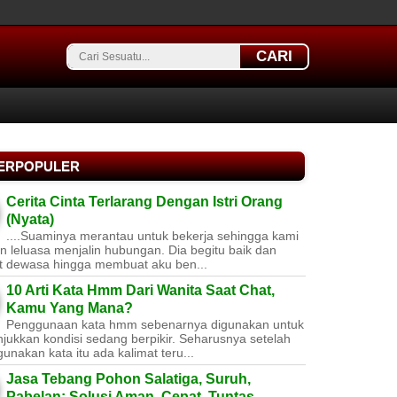
CARI
TERPOPULER
Cerita Cinta Terlarang Dengan Istri Orang
(Nyata)
....Suaminya merantau untuk bekerja sehingga kami
 leluasa menjalin hubungan. Dia begitu baik dan
t dewasa hingga membuat aku ben...
10 Arti Kata Hmm Dari Wanita Saat Chat,
Kamu Yang Mana?
Penggunaan kata hmm sebenarnya digunakan untuk
jukkan kondisi sedang berpikir. Seharusnya setelah
nakan kata itu ada kalimat teru...
Jasa Tebang Pohon Salatiga, Suruh,
Pabelan: Solusi Aman, Cepat, Tuntas