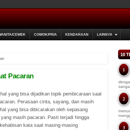
WANITA/CEWEK
COWOK/PRIA
KENDARAAN
LAINNYA
10 
ran
aat Pacaran
dengan
sanga
hal yang bisa dijadikan topik pembicaraan saat
acaran. Perasaan cinta, sayang, dan masih
hal yang bisa dibicarakan oleh sepasang
menun
menggu
 yang masih pacaran. Pasti terjadi hingga
kehabisan kata saat masing-masing