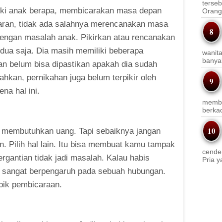
terseb
iki anak berapa, membicarakan masa depan
Orang 
acaran, tidak ada salahnya merencanakan masa
dengan masalah anak. Pikirkan atau rencanakan
rdua saja. Dia masih memiliki beberapa
wanit
banyak
an belum bisa dipastikan apakah dia sudah
hkan, pernikahan juga belum terpikir oleh
na hal ini.
membi
berkac
membutuhkan uang. Tapi sebaiknya jangan
n. Pilih hal lain. Itu bisa membuat kamu tampak
cender
ergantian tidak jadi masalah. Kalau habis
Pria y
pi sangat berpengaruh pada sebuah hubungan.
opik pembicaraan.