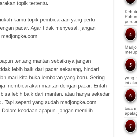
rakan topik tertentu.
Kebut
Pohon
ahukah kamu topik pembicaraan yang perlu
perde
 dengan pacar. Agar tidak menyesal, jangan
ri madjongke.com
Madjo
merup
apapun tentang mantan sebaiknya jangan
dak lebih baik dari pacar sekarang, hindari
u dan mari kita buka lembaran yang baru. Sering
yang m
ini a
ngaja membicarakan mantan dengan pacar. Entah
 bisa lebih baik dari mantan, atau hanya sekedar
ik. Tapi seperti yang sudah madjongke.com
bisa m
ji. Dalam keadaan apapun, jangan memilih
apala