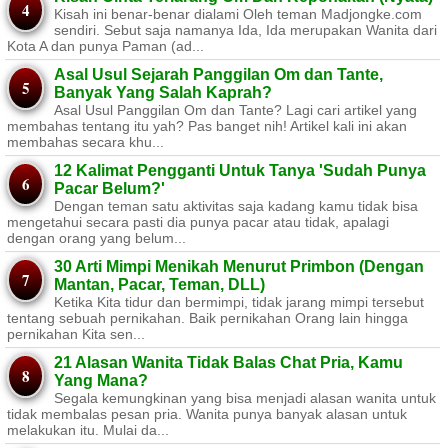
Kisah ini benar-benar dialami Oleh teman Madjongke.com
sendiri. Sebut saja namanya Ida, Ida merupakan Wanita dari
Kota A dan punya Paman (ad...
Asal Usul Sejarah Panggilan Om dan Tante,
Banyak Yang Salah Kaprah?
Asal Usul Panggilan Om dan Tante? Lagi cari artikel yang
membahas tentang itu yah? Pas banget nih! Artikel kali ini akan
membahas secara khu...
12 Kalimat Pengganti Untuk Tanya 'Sudah Punya
Pacar Belum?'
Dengan teman satu aktivitas saja kadang kamu tidak bisa
mengetahui secara pasti dia punya pacar atau tidak, apalagi
dengan orang yang belum...
30 Arti Mimpi Menikah Menurut Primbon (Dengan
Mantan, Pacar, Teman, DLL)
Ketika Kita tidur dan bermimpi, tidak jarang mimpi tersebut
tentang sebuah pernikahan. Baik pernikahan Orang lain hingga
pernikahan Kita sen...
21 Alasan Wanita Tidak Balas Chat Pria, Kamu
Yang Mana?
Segala kemungkinan yang bisa menjadi alasan wanita untuk
tidak membalas pesan pria. Wanita punya banyak alasan untuk
melakukan itu. Mulai da...