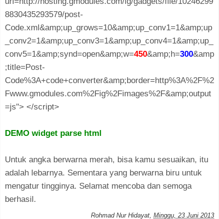
url=http://hosting.gmodules.com/ig/gadgets/file/10246299
8830435293579/post-
Code.xml&amp;up_grows=10&amp;up_conv1=1&amp;up
_conv2=1&amp;up_conv3=1&amp;up_conv4=1&amp;up_
conv5=1&amp;synd=open&amp;w=
450
&amp;h=
300
&amp
;title=Post-
Code%3A+code+converter&amp;border=http%3A%2F%2
Fwww.gmodules.com%2Fig%2Fimages%2F&amp;output
=js"> </script>
DEMO widget parse html
Untuk angka berwarna merah, bisa kamu sesuaikan, itu
adalah lebarnya. Sementara yang berwarna biru untuk
mengatur tingginya. Selamat mencoba dan semoga
berhasil.
Rohmad Nur Hidayat
,
Minggu, 23 Juni 2013