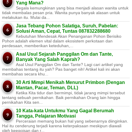
Yang Mana?
Segala kemungkinan yang bisa menjadi alasan wanita untuk
tidak membalas pesan pria. Wanita punya banyak alasan untuk
melakukan itu. Mulai da...
Jasa Tebang Pohon Salatiga, Suruh, Pabelan:
Solusi Aman, Cepat, Tuntas 087832288680
Kebutuhan Mendesak Akan Penanganan Pohon Berisiko ​
Pohon adalah elemen vital dalam ekosistem perkotaan dan
perdesaan, memberikan keteduhan,...
Asal Usul Sejarah Panggilan Om dan Tante,
Banyak Yang Salah Kaprah?
Asal Usul Panggilan Om dan Tante? Lagi cari artikel yang
membahas tentang itu yah? Pas banget nih! Artikel kali ini akan
membahas secara khu...
30 Arti Mimpi Menikah Menurut Primbon (Dengan
Mantan, Pacar, Teman, DLL)
Ketika Kita tidur dan bermimpi, tidak jarang mimpi tersebut
tentang sebuah pernikahan. Baik pernikahan Orang lain hingga
pernikahan Kita sen...
10 Kata-kata Untukmu Yang Gagal Berumah
Tangga, Pelajaran Motivasi
Perceraian memang bukan hal yang sebenarnya diinginkan.
Hal itu cenderung terjadi karena keterpaksaan meskipun diawali
oleh keegoisan dan r...