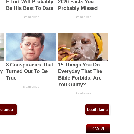
eranda
Lebih lama
CARI