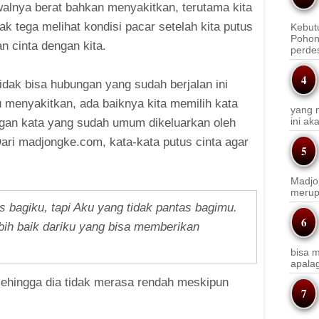
alnya berat bahkan menyakitkan, terutama kita
ak tega melihat kondisi pacar setelah kita putus
Kebut
Pohon
n cinta dengan kita.
perde
tidak bisa hubungan yang sudah berjalan ini
tu menyakitkan, ada baiknya kita memilih kata
yang m
ini a
ngan kata yang sudah umum dikeluarkan oleh
ri madjongke.com, kata-kata putus cinta agar
Madjo
merup
 bagiku, tapi Aku yang tidak pantas bagimu.
bih baik dariku yang bisa memberikan
bisa m
apala
 sehingga dia tidak merasa rendah meskipun