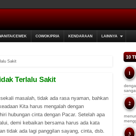
WANITA/CEWEK
COWOK/PRIA
KENDARAAN
LAINNYA
10 
lalu Sakit
dak Terlalu Sakit
dengan
sanga
sekali masalah, tidak ada rasa nyaman, bahkan
keadaan Kita harus mengalah dengan
iri hubungan cinta dengan Pacar. Setelah apa
menun
menggu
lalui, demi kebaikan bersama harus ada kata
n tidak ada lagi panggilan sayang, cinta, dsb.