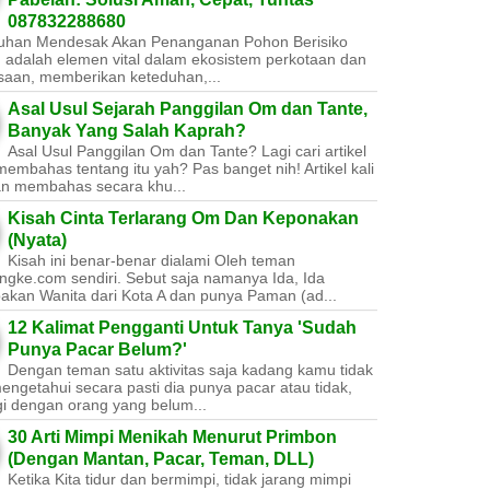
087832288680
uhan Mendesak Akan Penanganan Pohon Berisiko ​
 adalah elemen vital dalam ekosistem perkotaan dan
saan, memberikan keteduhan,...
Asal Usul Sejarah Panggilan Om dan Tante,
Banyak Yang Salah Kaprah?
Asal Usul Panggilan Om dan Tante? Lagi cari artikel
embahas tentang itu yah? Pas banget nih! Artikel kali
kan membahas secara khu...
Kisah Cinta Terlarang Om Dan Keponakan
(Nyata)
Kisah ini benar-benar dialami Oleh teman
ngke.com sendiri. Sebut saja namanya Ida, Ida
akan Wanita dari Kota A dan punya Paman (ad...
12 Kalimat Pengganti Untuk Tanya 'Sudah
Punya Pacar Belum?'
Dengan teman satu aktivitas saja kadang kamu tidak
engetahui secara pasti dia punya pacar atau tidak,
gi dengan orang yang belum...
30 Arti Mimpi Menikah Menurut Primbon
(Dengan Mantan, Pacar, Teman, DLL)
Ketika Kita tidur dan bermimpi, tidak jarang mimpi