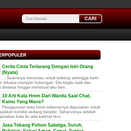
CARI
TERPOPULER
Cerita Cinta Terlarang Dengan Istri Orang
(Nyata)
....Suaminya merantau untuk bekerja sehingga kami
 leluasa menjalin hubungan. Dia begitu baik dan
t dewasa hingga membuat aku ben...
10 Arti Kata Hmm Dari Wanita Saat Chat,
Kamu Yang Mana?
Penggunaan kata hmm sebenarnya digunakan untuk
jukkan kondisi sedang berpikir. Seharusnya setelah
nakan kata itu ada kalimat teru...
Jasa Tebang Pohon Salatiga, Suruh,
Pabelan: Solusi Aman, Cepat, Tuntas