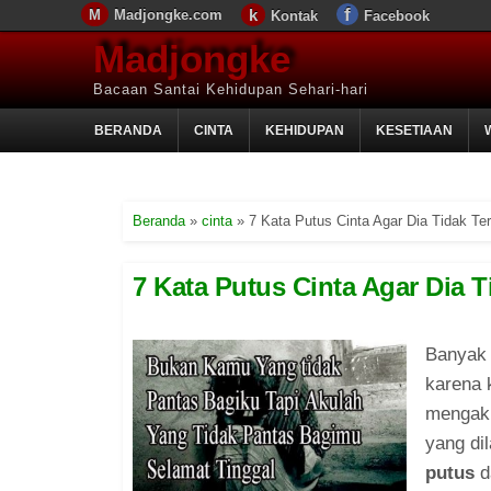
Madjongke.com
Kontak
Facebook
Madjongke
Bacaan Santai Kehidupan Sehari-hari
BERANDA
CINTA
KEHIDUPAN
KESETIAAN
Beranda
»
cinta
»
7 Kata Putus Cinta Agar Dia Tidak Ter
7 Kata Putus Cinta Agar Dia Ti
Banyak 
karena 
mengakh
yang di
putus
da