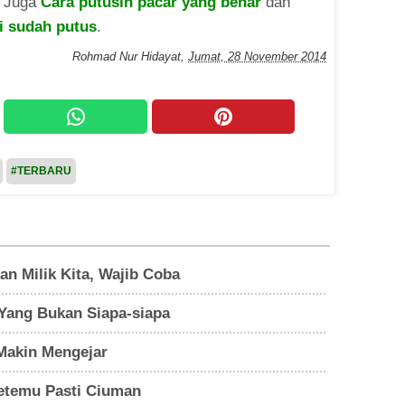
a Juga
Cara putusin pacar yang benar
dan
 sudah putus
.
Rohmad Nur Hidayat
,
Jumat, 28 November 2014
#TERBARU
n Milik Kita, Wajib Coba
ang Bukan Siapa-siapa
Makin Mengejar
Ketemu Pasti Ciuman