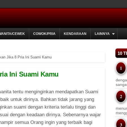
WANITA/CEWEK
COWOK/PRIA
KENDARAAN
LAINNYA
10 
kan Jika 8 Pria Ini Suami Kamu
Pria Ini Suami Kamu
dengan
sanga
wanita tentu menginginkan mendapatkan Suami
rbaik untuk dirinya. Bahkan tidak jarang yang
nkan suami dengan kriteria terlalu tinggi dan
menun
menggu
esuai dengan keadaan dirinya. Sebenarnya wajar
hampir semua Orang ingin yang terbaik bagi