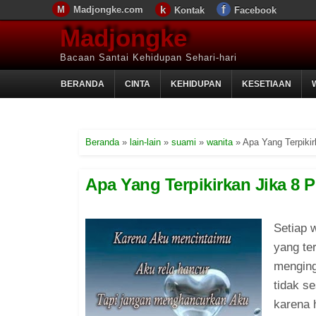
Madjongke.com
Kontak
Facebook
Madjongke
Bacaan Santai Kehidupan Sehari-hari
BERANDA
CINTA
KEHIDUPAN
KESETIAAN
Beranda
»
lain-lain
»
suami
»
wanita
»
Apa Yang Terpikir
Apa Yang Terpikirkan Jika 8 
Setiap 
yang te
mengingi
tidak s
karena 