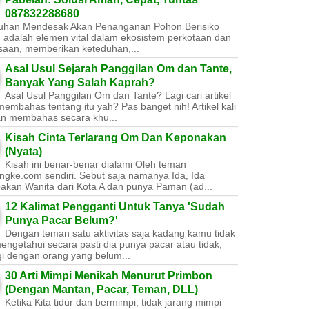
087832288680
uhan Mendesak Akan Penanganan Pohon Berisiko ​
 adalah elemen vital dalam ekosistem perkotaan dan
saan, memberikan keteduhan,...
Asal Usul Sejarah Panggilan Om dan Tante,
Banyak Yang Salah Kaprah?
Asal Usul Panggilan Om dan Tante? Lagi cari artikel
embahas tentang itu yah? Pas banget nih! Artikel kali
kan membahas secara khu...
Kisah Cinta Terlarang Om Dan Keponakan
(Nyata)
Kisah ini benar-benar dialami Oleh teman
ngke.com sendiri. Sebut saja namanya Ida, Ida
akan Wanita dari Kota A dan punya Paman (ad...
12 Kalimat Pengganti Untuk Tanya 'Sudah
Punya Pacar Belum?'
Dengan teman satu aktivitas saja kadang kamu tidak
engetahui secara pasti dia punya pacar atau tidak,
gi dengan orang yang belum...
30 Arti Mimpi Menikah Menurut Primbon
(Dengan Mantan, Pacar, Teman, DLL)
Ketika Kita tidur dan bermimpi, tidak jarang mimpi