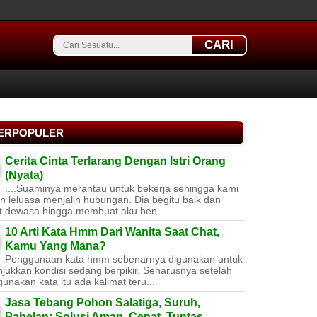
CARI
TERPOPULER
Cerita Cinta Terlarang Dengan Istri Orang
(Nyata)
....Suaminya merantau untuk bekerja sehingga kami
 leluasa menjalin hubungan. Dia begitu baik dan
t dewasa hingga membuat aku ben...
10 Arti Kata Hmm Dari Wanita Saat Chat,
Kamu Yang Mana?
Penggunaan kata hmm sebenarnya digunakan untuk
jukkan kondisi sedang berpikir. Seharusnya setelah
nakan kata itu ada kalimat teru...
Jasa Tebang Pohon Salatiga, Suruh,
Pabelan: Solusi Aman, Cepat, Tuntas