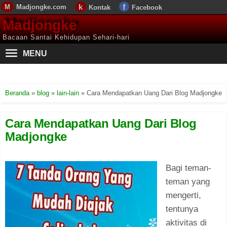
Madjongke.com
Kontak
Facebook
Madjongke
Bacaan Santai Kehidupan Sehari-hari
MENU
Beranda
»
blog
»
lain-lain
»
Cara Mendapatkan Uang Dari Blog Madjongke
Cara Mendapatkan Uang Dari Blog
Madjongke
Bagi teman-
teman yang
mengerti,
tentunya
aktivitas di