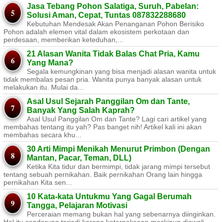
Jasa Tebang Pohon Salatiga, Suruh, Pabelan:
Solusi Aman, Cepat, Tuntas 087832288680
Kebutuhan Mendesak Akan Penanganan Pohon Berisiko ​
Pohon adalah elemen vital dalam ekosistem perkotaan dan
perdesaan, memberikan keteduhan,...
21 Alasan Wanita Tidak Balas Chat Pria, Kamu
Yang Mana?
Segala kemungkinan yang bisa menjadi alasan wanita untuk
tidak membalas pesan pria. Wanita punya banyak alasan untuk
melakukan itu. Mulai da...
Asal Usul Sejarah Panggilan Om dan Tante,
Banyak Yang Salah Kaprah?
Asal Usul Panggilan Om dan Tante? Lagi cari artikel yang
membahas tentang itu yah? Pas banget nih! Artikel kali ini akan
membahas secara khu...
30 Arti Mimpi Menikah Menurut Primbon (Dengan
Mantan, Pacar, Teman, DLL)
Ketika Kita tidur dan bermimpi, tidak jarang mimpi tersebut
tentang sebuah pernikahan. Baik pernikahan Orang lain hingga
pernikahan Kita sen...
10 Kata-kata Untukmu Yang Gagal Berumah
Tangga, Pelajaran Motivasi
Perceraian memang bukan hal yang sebenarnya diinginkan.