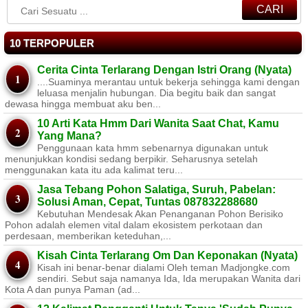
CARI
10 TERPOPULER
Cerita Cinta Terlarang Dengan Istri Orang (Nyata)
....Suaminya merantau untuk bekerja sehingga kami dengan
leluasa menjalin hubungan. Dia begitu baik dan sangat
dewasa hingga membuat aku ben...
10 Arti Kata Hmm Dari Wanita Saat Chat, Kamu
Yang Mana?
Penggunaan kata hmm sebenarnya digunakan untuk
menunjukkan kondisi sedang berpikir. Seharusnya setelah
menggunakan kata itu ada kalimat teru...
Jasa Tebang Pohon Salatiga, Suruh, Pabelan:
Solusi Aman, Cepat, Tuntas 087832288680
Kebutuhan Mendesak Akan Penanganan Pohon Berisiko ​
Pohon adalah elemen vital dalam ekosistem perkotaan dan
perdesaan, memberikan keteduhan,...
Kisah Cinta Terlarang Om Dan Keponakan (Nyata)
Kisah ini benar-benar dialami Oleh teman Madjongke.com
sendiri. Sebut saja namanya Ida, Ida merupakan Wanita dari
Kota A dan punya Paman (ad...