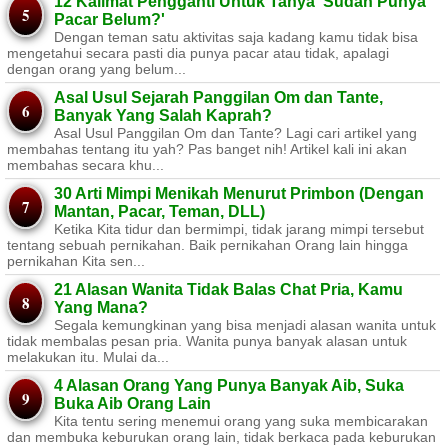
12 Kalimat Pengganti Untuk Tanya 'Sudah Punya
Pacar Belum?'
Dengan teman satu aktivitas saja kadang kamu tidak bisa
mengetahui secara pasti dia punya pacar atau tidak, apalagi
dengan orang yang belum...
Asal Usul Sejarah Panggilan Om dan Tante,
Banyak Yang Salah Kaprah?
Asal Usul Panggilan Om dan Tante? Lagi cari artikel yang
membahas tentang itu yah? Pas banget nih! Artikel kali ini akan
membahas secara khu...
30 Arti Mimpi Menikah Menurut Primbon (Dengan
Mantan, Pacar, Teman, DLL)
Ketika Kita tidur dan bermimpi, tidak jarang mimpi tersebut
tentang sebuah pernikahan. Baik pernikahan Orang lain hingga
pernikahan Kita sen...
21 Alasan Wanita Tidak Balas Chat Pria, Kamu
Yang Mana?
Segala kemungkinan yang bisa menjadi alasan wanita untuk
tidak membalas pesan pria. Wanita punya banyak alasan untuk
melakukan itu. Mulai da...
4 Alasan Orang Yang Punya Banyak Aib, Suka
Buka Aib Orang Lain
Kita tentu sering menemui orang yang suka membicarakan
dan membuka keburukan orang lain, tidak berkaca pada keburukan