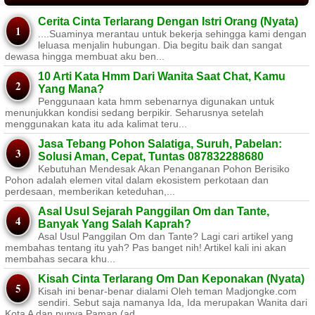
Cerita Cinta Terlarang Dengan Istri Orang (Nyata)
....Suaminya merantau untuk bekerja sehingga kami dengan
leluasa menjalin hubungan. Dia begitu baik dan sangat
dewasa hingga membuat aku ben...
10 Arti Kata Hmm Dari Wanita Saat Chat, Kamu
Yang Mana?
Penggunaan kata hmm sebenarnya digunakan untuk
menunjukkan kondisi sedang berpikir. Seharusnya setelah
menggunakan kata itu ada kalimat teru...
Jasa Tebang Pohon Salatiga, Suruh, Pabelan:
Solusi Aman, Cepat, Tuntas 087832288680
Kebutuhan Mendesak Akan Penanganan Pohon Berisiko ​
Pohon adalah elemen vital dalam ekosistem perkotaan dan
perdesaan, memberikan keteduhan,...
Asal Usul Sejarah Panggilan Om dan Tante,
Banyak Yang Salah Kaprah?
Asal Usul Panggilan Om dan Tante? Lagi cari artikel yang
membahas tentang itu yah? Pas banget nih! Artikel kali ini akan
membahas secara khu...
Kisah Cinta Terlarang Om Dan Keponakan (Nyata)
Kisah ini benar-benar dialami Oleh teman Madjongke.com
sendiri. Sebut saja namanya Ida, Ida merupakan Wanita dari
Kota A dan punya Paman (ad...