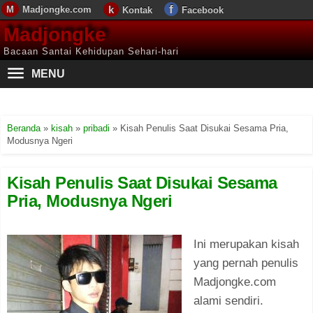
Madjongke.com
Kontak
Facebook
Madjongke
Bacaan Santai Kehidupan Sehari-hari
MENU
Beranda
»
kisah
»
pribadi
»
Kisah Penulis Saat Disukai Sesama Pria,
Modusnya Ngeri
Kisah Penulis Saat Disukai Sesama
Pria, Modusnya Ngeri
Ini merupakan kisah
yang pernah penulis
Madjongke.com
alami sendiri.