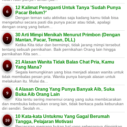
12 Kalimat Pengganti Untuk Tanya 'Sudah Punya
Pacar Belum?'
Dengan teman satu aktivitas saja kadang kamu tidak bisa
mengetahui secara pasti dia punya pacar atau tidak, apalagi
dengan orang yang belum...
30 Arti Mimpi Menikah Menurut Primbon (Dengan
Mantan, Pacar, Teman, DLL)
Ketika Kita tidur dan bermimpi, tidak jarang mimpi tersebut
tentang sebuah pernikahan. Baik pernikahan Orang lain hingga
pernikahan Kita sen...
21 Alasan Wanita Tidak Balas Chat Pria, Kamu
Yang Mana?
Segala kemungkinan yang bisa menjadi alasan wanita untuk
tidak membalas pesan pria. Wanita punya banyak alasan untuk
melakukan itu. Mulai da...
4 Alasan Orang Yang Punya Banyak Aib, Suka
Buka Aib Orang Lain
Kita tentu sering menemui orang yang suka membicarakan
dan membuka keburukan orang lain, tidak berkaca pada keburukan
diri sendiri. Seolah m...
10 Kata-kata Untukmu Yang Gagal Berumah
Tangga, Pelajaran Motivasi
Perceraian memang bukan hal yang sebenarnya diinginkan.