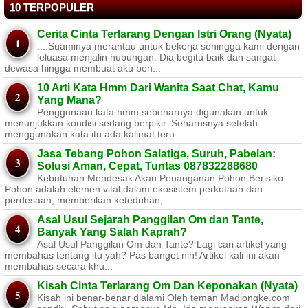
10 TERPOPULER
Cerita Cinta Terlarang Dengan Istri Orang (Nyata)
....Suaminya merantau untuk bekerja sehingga kami dengan
leluasa menjalin hubungan. Dia begitu baik dan sangat
dewasa hingga membuat aku ben...
10 Arti Kata Hmm Dari Wanita Saat Chat, Kamu
Yang Mana?
Penggunaan kata hmm sebenarnya digunakan untuk
menunjukkan kondisi sedang berpikir. Seharusnya setelah
menggunakan kata itu ada kalimat teru...
Jasa Tebang Pohon Salatiga, Suruh, Pabelan:
Solusi Aman, Cepat, Tuntas 087832288680
Kebutuhan Mendesak Akan Penanganan Pohon Berisiko ​
Pohon adalah elemen vital dalam ekosistem perkotaan dan
perdesaan, memberikan keteduhan,...
Asal Usul Sejarah Panggilan Om dan Tante,
Banyak Yang Salah Kaprah?
Asal Usul Panggilan Om dan Tante? Lagi cari artikel yang
membahas tentang itu yah? Pas banget nih! Artikel kali ini akan
membahas secara khu...
Kisah Cinta Terlarang Om Dan Keponakan (Nyata)
Kisah ini benar-benar dialami Oleh teman Madjongke.com