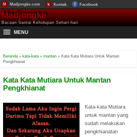
Madjongke.com
Kontak
Facebook
Madjongke
Bacaan Santai Kehidupan Sehari-hari
MENU
Beranda
»
kata-kata
»
mantan
»
Kata Kata Mutiara Untuk Mantan
Pengkhianat
Kata Kata Mutiara Untuk Mantan
Pengkhianat
Kata-kata Mutiara
untuk mantan yang
sudah melakukan
pengkhianatan