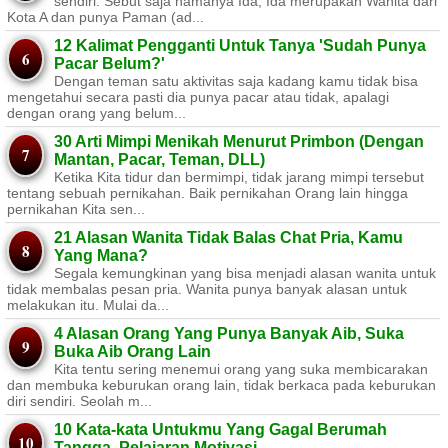
sendiri. Sebut saja namanya Ida, Ida merupakan Wanita dari
Kota A dan punya Paman (ad...
12 Kalimat Pengganti Untuk Tanya 'Sudah Punya
Pacar Belum?'
Dengan teman satu aktivitas saja kadang kamu tidak bisa
mengetahui secara pasti dia punya pacar atau tidak, apalagi
dengan orang yang belum...
30 Arti Mimpi Menikah Menurut Primbon (Dengan
Mantan, Pacar, Teman, DLL)
Ketika Kita tidur dan bermimpi, tidak jarang mimpi tersebut
tentang sebuah pernikahan. Baik pernikahan Orang lain hingga
pernikahan Kita sen...
21 Alasan Wanita Tidak Balas Chat Pria, Kamu
Yang Mana?
Segala kemungkinan yang bisa menjadi alasan wanita untuk
tidak membalas pesan pria. Wanita punya banyak alasan untuk
melakukan itu. Mulai da...
4 Alasan Orang Yang Punya Banyak Aib, Suka
Buka Aib Orang Lain
Kita tentu sering menemui orang yang suka membicarakan
dan membuka keburukan orang lain, tidak berkaca pada keburukan
diri sendiri. Seolah m...
10 Kata-kata Untukmu Yang Gagal Berumah
Tangga, Pelajaran Motivasi