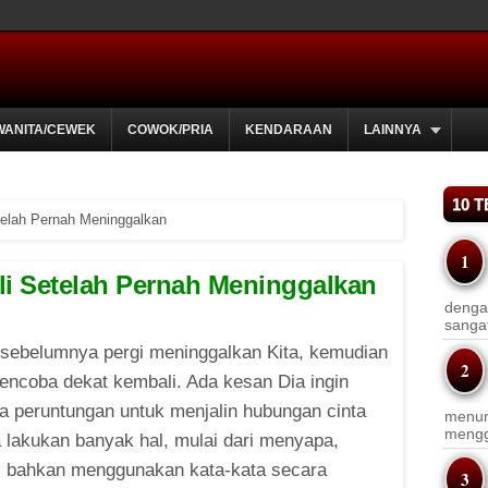
WANITA/CEWEK
COWOK/PRIA
KENDARAAN
LAINNYA
10 
elah Pernah Meninggalkan
i Setelah Pernah Meninggalkan
dengan
sanga
sebelumnya pergi meninggalkan Kita, kemudian
encoba dekat kembali. Ada kesan Dia ingin
 peruntungan untuk menjalin hubungan cinta
menun
menggu
ia lakukan banyak hal, mulai dari menyapa,
 bahkan menggunakan kata-kata secara