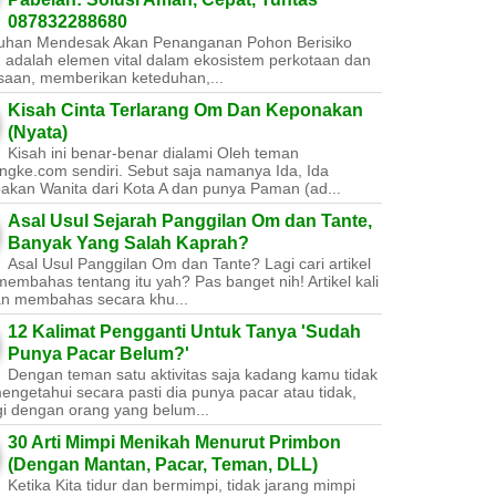
087832288680
uhan Mendesak Akan Penanganan Pohon Berisiko ​
 adalah elemen vital dalam ekosistem perkotaan dan
saan, memberikan keteduhan,...
Kisah Cinta Terlarang Om Dan Keponakan
(Nyata)
Kisah ini benar-benar dialami Oleh teman
ngke.com sendiri. Sebut saja namanya Ida, Ida
akan Wanita dari Kota A dan punya Paman (ad...
Asal Usul Sejarah Panggilan Om dan Tante,
Banyak Yang Salah Kaprah?
Asal Usul Panggilan Om dan Tante? Lagi cari artikel
embahas tentang itu yah? Pas banget nih! Artikel kali
kan membahas secara khu...
12 Kalimat Pengganti Untuk Tanya 'Sudah
Punya Pacar Belum?'
Dengan teman satu aktivitas saja kadang kamu tidak
engetahui secara pasti dia punya pacar atau tidak,
gi dengan orang yang belum...
30 Arti Mimpi Menikah Menurut Primbon
(Dengan Mantan, Pacar, Teman, DLL)
Ketika Kita tidur dan bermimpi, tidak jarang mimpi