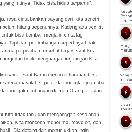
g yang intinya "Tidak bisa hidup tanpamu".
Kebut
Pohon
ja, rasa cinta bahkan sayang dari Kita sendiri
perde
 belum hilang sepenuhnya. Kadang ada sedikit
untuk bisa kembali menjalin cinta lagi
ya. Tapi dari pertimbangan sepertinya tidak
Madjo
merup
 karena perpisahan tersebut terjadi saat Kita
a pergi dan tidak menghargai perjuangan Kita.
isi sama. Saat Kamu menaruh harapan besar
yang m
ini a
 karena masalah sepele, dan mungkin juga tiba-
sudah menjalin hubungan dengan Orang lain dan
bisa m
apala
tapi Kita tidak tahu dan menganggap kesalahan
nggalkan. Kita mencoba menerima, move on, dan
asil, Dia datang dan menunjukkan ingin