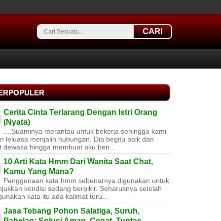
CARI
TERPOPULER
Cerita Cinta Terlarang Dengan Istri Orang
(Nyata)
....Suaminya merantau untuk bekerja sehingga kami
 leluasa menjalin hubungan. Dia begitu baik dan
t dewasa hingga membuat aku ben...
10 Arti Kata Hmm Dari Wanita Saat Chat,
Kamu Yang Mana?
Penggunaan kata hmm sebenarnya digunakan untuk
jukkan kondisi sedang berpikir. Seharusnya setelah
nakan kata itu ada kalimat teru...
Jasa Tebang Pohon Salatiga, Suruh,
Pabelan: Solusi Aman, Cepat, Tuntas