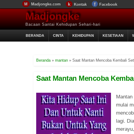
Madjongke.com
Kontak
Facebook
Madjongke
Bacaan Santai Kehidupan Sehari-hari
BERANDA
CINTA
KEHIDUPAN
KESETIAAN
Beranda
»
mantan
»
Saat Mantan Mencoba Kembali Set
Saat Mantan Mencoba Kembal
Mantan 
mulai m
mencoba
lagi. D
merayu,