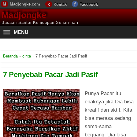
Madjongke.com
Kontak
Facebook
Madjongke
Bacaan Santai Kehidupan Sehari-hari
MENU
Beranda
»
cinta
»
7 Penyebab Pacar Jadi Pasif
7 Penyebab Pacar Jadi Pasif
Punya Pacar itu
enaknya jika Dia bisa
kreatif dan aktif. Kita
bisa merasa sedang
sama-sama
berjuang. Dia bisa