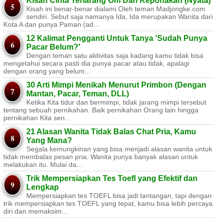
Kisah Cinta Terlarang Om Dan Keponakan (Nyata)
Kisah ini benar-benar dialami Oleh teman Madjongke.com
sendiri. Sebut saja namanya Ida, Ida merupakan Wanita dari
Kota A dan punya Paman (ad...
12 Kalimat Pengganti Untuk Tanya 'Sudah Punya
Pacar Belum?'
Dengan teman satu aktivitas saja kadang kamu tidak bisa
mengetahui secara pasti dia punya pacar atau tidak, apalagi
dengan orang yang belum...
30 Arti Mimpi Menikah Menurut Primbon (Dengan
Mantan, Pacar, Teman, DLL)
Ketika Kita tidur dan bermimpi, tidak jarang mimpi tersebut
tentang sebuah pernikahan. Baik pernikahan Orang lain hingga
pernikahan Kita sen...
21 Alasan Wanita Tidak Balas Chat Pria, Kamu
Yang Mana?
Segala kemungkinan yang bisa menjadi alasan wanita untuk
tidak membalas pesan pria. Wanita punya banyak alasan untuk
melakukan itu. Mulai da...
Trik Mempersiapkan Tes Toefl yang Efektif dan
Lengkap
Mempersiapkan tes TOEFL bisa jadi tantangan, tapi dengan
trik mempersiapkan tes TOEFL yang tepat, kamu bisa lebih percaya
diri dan memaksim...