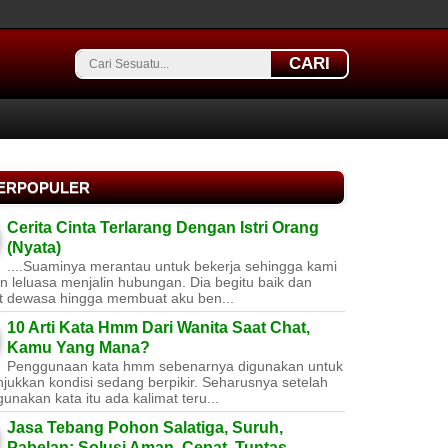
CARI
TERPOPULER
Cerita Cinta Terlarang Dengan Istri Orang
(Nyata)
....Suaminya merantau untuk bekerja sehingga kami
 leluasa menjalin hubungan. Dia begitu baik dan
t dewasa hingga membuat aku ben...
10 Arti Kata Hmm Dari Wanita Saat Chat,
Kamu Yang Mana?
Penggunaan kata hmm sebenarnya digunakan untuk
jukkan kondisi sedang berpikir. Seharusnya setelah
nakan kata itu ada kalimat teru...
Jasa Tebang Pohon Salatiga, Suruh,
Pabelan: Solusi Aman, Cepat, Tuntas