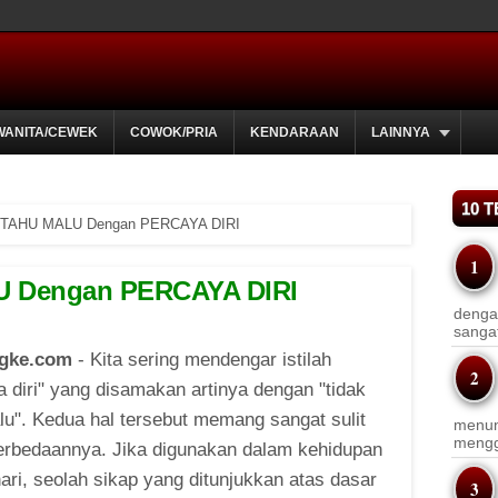
WANITA/CEWEK
COWOK/PRIA
KENDARAAN
LAINNYA
10 
 TAHU MALU Dengan PERCAYA DIRI
U Dengan PERCAYA DIRI
dengan
sanga
gke.com
- Kita sering mendengar istilah
a diri" yang disamakan artinya dengan "tidak
lu". Kedua hal tersebut memang sangat sulit
menun
menggu
perbedaannya. Jika digunakan dalam kehidupan
hari, seolah sikap yang ditunjukkan atas dasar