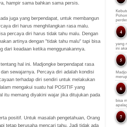
a, hampir sama bahkan sama persis.
Kebut
Pohon
ada juga yang berpendapat, untuk membangun
perde
rcaya diri harus menghilangkan rasa malu.
isa percaya diri harus tidak tahu malu. Dengan
samakan artinya dengan "tidak tahu malu" tapi bisa
yang m
ini a
ung dari keadaan ketika menggunakannya.
tentang hal ini. Madjongke berpendapat rasa
f dan sewajarnya. Percaya diri adalah kondisi
Madjo
merup
ayaan terhadap diri sendiri untuk melakukan
dalam mengakui suatu hal POSITIF yang
al itu memang diyakini wajar jika ditujukan pada
bisa m
apala
serta positif. Untuk masalah pengetahuan, Orang
api tetap berusaha mencari tahu. Jadi tidak ada