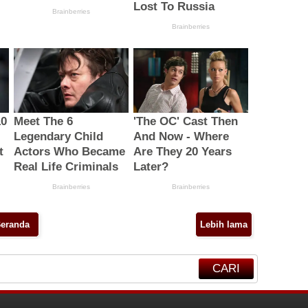
eranda
Lebih lama
CARI