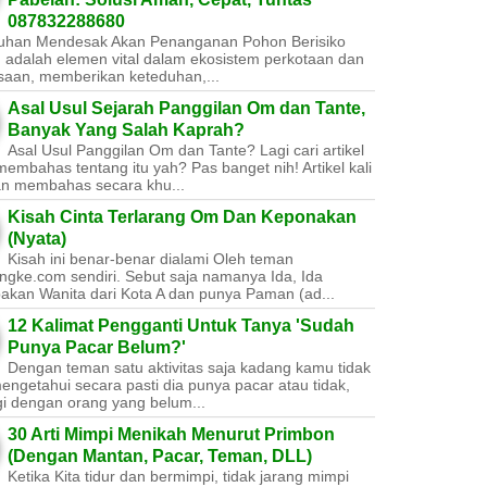
087832288680
uhan Mendesak Akan Penanganan Pohon Berisiko ​
 adalah elemen vital dalam ekosistem perkotaan dan
saan, memberikan keteduhan,...
Asal Usul Sejarah Panggilan Om dan Tante,
Banyak Yang Salah Kaprah?
Asal Usul Panggilan Om dan Tante? Lagi cari artikel
embahas tentang itu yah? Pas banget nih! Artikel kali
kan membahas secara khu...
Kisah Cinta Terlarang Om Dan Keponakan
(Nyata)
Kisah ini benar-benar dialami Oleh teman
ngke.com sendiri. Sebut saja namanya Ida, Ida
akan Wanita dari Kota A dan punya Paman (ad...
12 Kalimat Pengganti Untuk Tanya 'Sudah
Punya Pacar Belum?'
Dengan teman satu aktivitas saja kadang kamu tidak
engetahui secara pasti dia punya pacar atau tidak,
gi dengan orang yang belum...
30 Arti Mimpi Menikah Menurut Primbon
(Dengan Mantan, Pacar, Teman, DLL)
Ketika Kita tidur dan bermimpi, tidak jarang mimpi