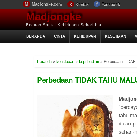
Madjongke.com
Kontak
Facebook
Madjongke
Bacaan Santai Kehidupan Sehari-hari
BERANDA
CINTA
KEHIDUPAN
KESETIAAN
Beranda
»
kehidupan
»
kepribadian
»
Perbedaan TIDAK
Perbedaan TIDAK TAHU MAL
Madjon
"percay
tahu ma
dicari 
sehari-