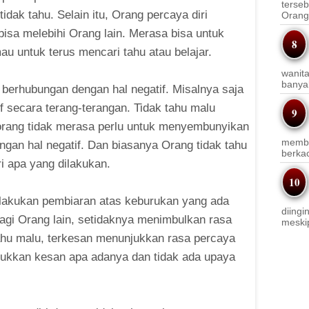
terseb
dak tahu. Selain itu, Orang percaya diri
Orang 
sa melebihi Orang lain. Merasa bisa untuk
 untuk terus mencari tahu atau belajar.
wanit
banyak
 berhubungan dengan hal negatif. Misalnya saja
f secara terang-terangan. Tidak tahu malu
orang tidak merasa perlu untuk menyembunyikan
membi
engan hal negatif. Dan biasanya Orang tidak tahu
berkac
ri apa yang dilakukan.
elakukan pembiaran atas keburukan yang ada
diingi
agi Orang lain, setidaknya menimbulkan rasa
meskip
tahu malu, terkesan menunjukkan rasa percaya
unjukkan kesan apa adanya dan tidak ada upaya