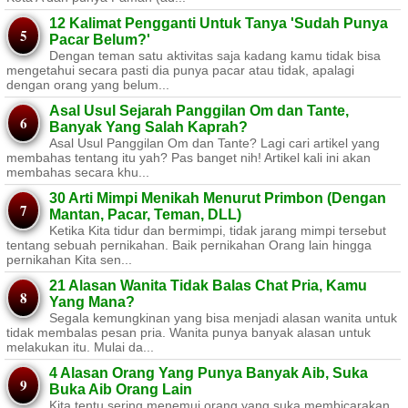
12 Kalimat Pengganti Untuk Tanya 'Sudah Punya
Pacar Belum?'
Dengan teman satu aktivitas saja kadang kamu tidak bisa
mengetahui secara pasti dia punya pacar atau tidak, apalagi
dengan orang yang belum...
Asal Usul Sejarah Panggilan Om dan Tante,
Banyak Yang Salah Kaprah?
Asal Usul Panggilan Om dan Tante? Lagi cari artikel yang
membahas tentang itu yah? Pas banget nih! Artikel kali ini akan
membahas secara khu...
30 Arti Mimpi Menikah Menurut Primbon (Dengan
Mantan, Pacar, Teman, DLL)
Ketika Kita tidur dan bermimpi, tidak jarang mimpi tersebut
tentang sebuah pernikahan. Baik pernikahan Orang lain hingga
pernikahan Kita sen...
21 Alasan Wanita Tidak Balas Chat Pria, Kamu
Yang Mana?
Segala kemungkinan yang bisa menjadi alasan wanita untuk
tidak membalas pesan pria. Wanita punya banyak alasan untuk
melakukan itu. Mulai da...
4 Alasan Orang Yang Punya Banyak Aib, Suka
Buka Aib Orang Lain
Kita tentu sering menemui orang yang suka membicarakan