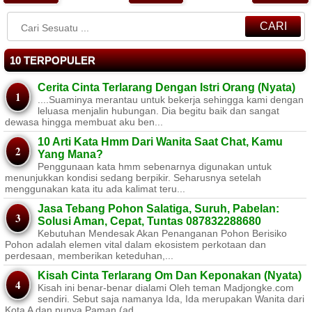
CARI
10 TERPOPULER
Cerita Cinta Terlarang Dengan Istri Orang (Nyata)
....Suaminya merantau untuk bekerja sehingga kami dengan
leluasa menjalin hubungan. Dia begitu baik dan sangat
dewasa hingga membuat aku ben...
10 Arti Kata Hmm Dari Wanita Saat Chat, Kamu
Yang Mana?
Penggunaan kata hmm sebenarnya digunakan untuk
menunjukkan kondisi sedang berpikir. Seharusnya setelah
menggunakan kata itu ada kalimat teru...
Jasa Tebang Pohon Salatiga, Suruh, Pabelan:
Solusi Aman, Cepat, Tuntas 087832288680
Kebutuhan Mendesak Akan Penanganan Pohon Berisiko ​
Pohon adalah elemen vital dalam ekosistem perkotaan dan
perdesaan, memberikan keteduhan,...
Kisah Cinta Terlarang Om Dan Keponakan (Nyata)
Kisah ini benar-benar dialami Oleh teman Madjongke.com
sendiri. Sebut saja namanya Ida, Ida merupakan Wanita dari
Kota A dan punya Paman (ad...