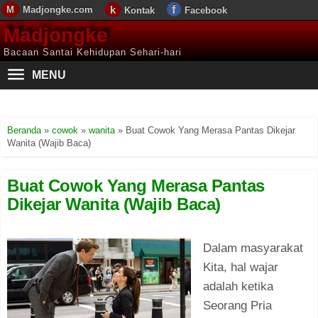
Madjongke.com
Kontak
Facebook
Madjongke
Bacaan Santai Kehidupan Sehari-hari
MENU
Beranda
»
cowok
»
wanita
»
Buat Cowok Yang Merasa Pantas Dikejar
Wanita (Wajib Baca)
Buat Cowok Yang Merasa Pantas
Dikejar Wanita (Wajib Baca)
Dalam masyarakat
Kita, hal wajar
adalah ketika
Seorang Pria