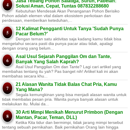
Jasa Tebang Pohon Salatiga, Suruh, Pabelan:
Solusi Aman, Cepat, Tuntas 087832288680
Kebutuhan Mendesak Akan Penanganan Pohon Berisiko ​
Pohon adalah elemen vital dalam ekosistem perkotaan dan
perdesaan, memberikan keteduhan,...
12 Kalimat Pengganti Untuk Tanya 'Sudah Punya
Pacar Belum?'
Dengan teman satu aktivitas saja kadang kamu tidak bisa
mengetahui secara pasti dia punya pacar atau tidak, apalagi
dengan orang yang belum...
Asal Usul Sejarah Panggilan Om dan Tante,
Banyak Yang Salah Kaprah?
Asal Usul Panggilan Om dan Tante? Lagi cari artikel yang
membahas tentang itu yah? Pas banget nih! Artikel kali ini akan
membahas secara khu...
21 Alasan Wanita Tidak Balas Chat Pria, Kamu
Yang Mana?
Segala kemungkinan yang bisa menjadi alasan wanita untuk
tidak membalas pesan pria. Wanita punya banyak alasan untuk
melakukan itu. Mulai da...
30 Arti Mimpi Menikah Menurut Primbon (Dengan
Mantan, Pacar, Teman, DLL)
Ketika Kita tidur dan bermimpi, tidak jarang mimpi tersebut
tentang sebuah pernikahan. Baik pernikahan Orang lain hingga