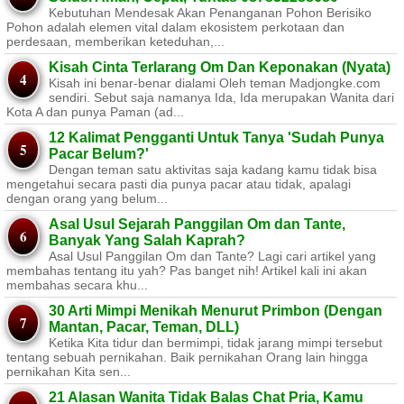
Kebutuhan Mendesak Akan Penanganan Pohon Berisiko ​
Pohon adalah elemen vital dalam ekosistem perkotaan dan
perdesaan, memberikan keteduhan,...
Kisah Cinta Terlarang Om Dan Keponakan (Nyata)
Kisah ini benar-benar dialami Oleh teman Madjongke.com
sendiri. Sebut saja namanya Ida, Ida merupakan Wanita dari
Kota A dan punya Paman (ad...
12 Kalimat Pengganti Untuk Tanya 'Sudah Punya
Pacar Belum?'
Dengan teman satu aktivitas saja kadang kamu tidak bisa
mengetahui secara pasti dia punya pacar atau tidak, apalagi
dengan orang yang belum...
Asal Usul Sejarah Panggilan Om dan Tante,
Banyak Yang Salah Kaprah?
Asal Usul Panggilan Om dan Tante? Lagi cari artikel yang
membahas tentang itu yah? Pas banget nih! Artikel kali ini akan
membahas secara khu...
30 Arti Mimpi Menikah Menurut Primbon (Dengan
Mantan, Pacar, Teman, DLL)
Ketika Kita tidur dan bermimpi, tidak jarang mimpi tersebut
tentang sebuah pernikahan. Baik pernikahan Orang lain hingga
pernikahan Kita sen...
21 Alasan Wanita Tidak Balas Chat Pria, Kamu