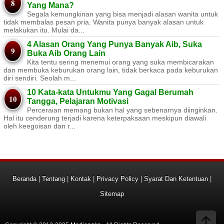
Yang Mana?
Segala kemungkinan yang bisa menjadi alasan wanita untuk
tidak membalas pesan pria. Wanita punya banyak alasan untuk
melakukan itu. Mulai da...
4 Alasan Orang Yang Punya Banyak Aib, Suka
Buka Aib Orang Lain
Kita tentu sering menemui orang yang suka membicarakan
dan membuka keburukan orang lain, tidak berkaca pada keburukan
diri sendiri. Seolah m...
10 Kata-kata Untukmu Yang Gagal Berumah
Tangga, Pelajaran Motivasi
Perceraian memang bukan hal yang sebenarnya diinginkan.
Hal itu cenderung terjadi karena keterpaksaan meskipun diawali
oleh keegoisan dan r...
Beranda
|
Tentang
|
Kontak
|
Privacy Policy
|
Syarat Dan Ketentuan
|
Sitemap