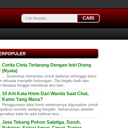
CARI
TERPOPULER
Cerita Cinta Terlarang Dengan Istri Orang
(Nyata)
....Suaminya merantau untuk bekerja sehingga kami
 leluasa menjalin hubungan. Dia begitu baik dan
t dewasa hingga membuat aku ben...
10 Arti Kata Hmm Dari Wanita Saat Chat,
Kamu Yang Mana?
Penggunaan kata hmm sebenarnya digunakan untuk
jukkan kondisi sedang berpikir. Seharusnya setelah
nakan kata itu ada kalimat teru...
Jasa Tebang Pohon Salatiga, Suruh,
Pabelan: Solusi Aman, Cepat, Tuntas