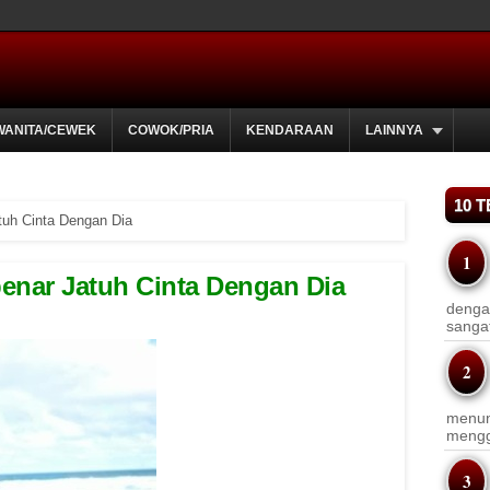
WANITA/CEWEK
COWOK/PRIA
KENDARAAN
LAINNYA
10 
tuh Cinta Dengan Dia
enar Jatuh Cinta Dengan Dia
dengan
sanga
menun
menggu