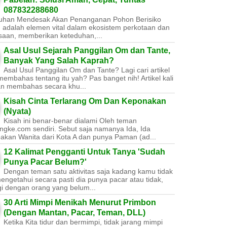
087832288680
uhan Mendesak Akan Penanganan Pohon Berisiko ​
 adalah elemen vital dalam ekosistem perkotaan dan
saan, memberikan keteduhan,...
Asal Usul Sejarah Panggilan Om dan Tante,
Banyak Yang Salah Kaprah?
Asal Usul Panggilan Om dan Tante? Lagi cari artikel
embahas tentang itu yah? Pas banget nih! Artikel kali
kan membahas secara khu...
Kisah Cinta Terlarang Om Dan Keponakan
(Nyata)
Kisah ini benar-benar dialami Oleh teman
ngke.com sendiri. Sebut saja namanya Ida, Ida
akan Wanita dari Kota A dan punya Paman (ad...
12 Kalimat Pengganti Untuk Tanya 'Sudah
Punya Pacar Belum?'
Dengan teman satu aktivitas saja kadang kamu tidak
engetahui secara pasti dia punya pacar atau tidak,
gi dengan orang yang belum...
30 Arti Mimpi Menikah Menurut Primbon
(Dengan Mantan, Pacar, Teman, DLL)
Ketika Kita tidur dan bermimpi, tidak jarang mimpi