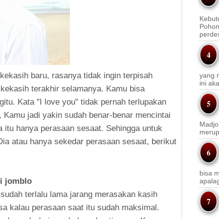
Kebut
Pohon
perde
ekasih baru, rasanya tidak ingin terpisah
yang m
ini a
i kekasih terakhir selamanya. Kamu bisa
itu. Kata "I love you" tidak pernah terlupakan
, Kamu jadi yakin sudah benar-benar mencintai
Madjo
aja itu hanya perasaan sesaat. Sehingga untuk
merup
Dia atau hanya sekedar perasaan sesaat, berikut
bisa m
i jomblo
apala
 sudah terlalu lama jarang merasakan kasih
a kalau perasaan saat itu sudah maksimal.