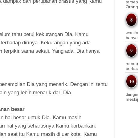
ena dampak dari perubahan drastis yang Kamu
terseb
Orang 
wanit
belum tahu betul kekurangan Dia. Kamu
banyak
erhadap dirinya. Kekurangan yang ada
terpikir sama sekali. Yang ada, Dia hanya
membi
berkac
enampilan Dia yang menarik. Dengan ini tentu
in yang lebih menarik dari Dia.
diingi
meskip
nan besar
an hal besar untuk Dia. Kamu masih
dari hal yang seharusnya Kamu korbankan.
dan saat itu Kamu masih diluar kota. Kamu