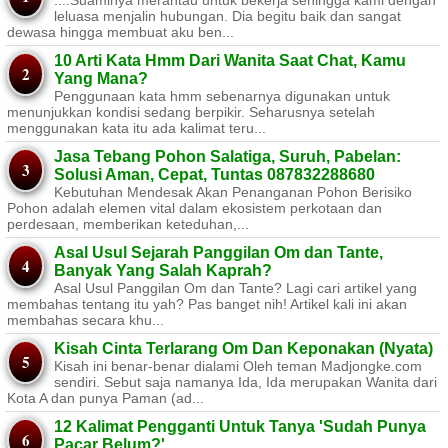
....Suaminya merantau untuk bekerja sehingga kami dengan
leluasa menjalin hubungan. Dia begitu baik dan sangat
dewasa hingga membuat aku ben...
10 Arti Kata Hmm Dari Wanita Saat Chat, Kamu
Yang Mana?
Penggunaan kata hmm sebenarnya digunakan untuk
menunjukkan kondisi sedang berpikir. Seharusnya setelah
menggunakan kata itu ada kalimat teru...
Jasa Tebang Pohon Salatiga, Suruh, Pabelan:
Solusi Aman, Cepat, Tuntas 087832288680
Kebutuhan Mendesak Akan Penanganan Pohon Berisiko ​
Pohon adalah elemen vital dalam ekosistem perkotaan dan
perdesaan, memberikan keteduhan,...
Asal Usul Sejarah Panggilan Om dan Tante,
Banyak Yang Salah Kaprah?
Asal Usul Panggilan Om dan Tante? Lagi cari artikel yang
membahas tentang itu yah? Pas banget nih! Artikel kali ini akan
membahas secara khu...
Kisah Cinta Terlarang Om Dan Keponakan (Nyata)
Kisah ini benar-benar dialami Oleh teman Madjongke.com
sendiri. Sebut saja namanya Ida, Ida merupakan Wanita dari
Kota A dan punya Paman (ad...
12 Kalimat Pengganti Untuk Tanya 'Sudah Punya
Pacar Belum?'