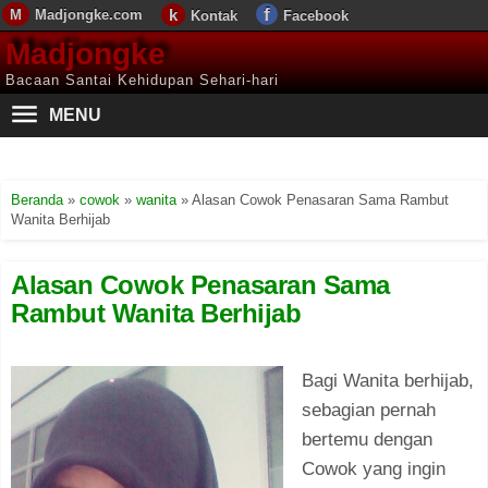
Madjongke.com
Kontak
Facebook
Madjongke
Bacaan Santai Kehidupan Sehari-hari
MENU
Beranda
»
cowok
»
wanita
»
Alasan Cowok Penasaran Sama Rambut
Wanita Berhijab
Alasan Cowok Penasaran Sama
Rambut Wanita Berhijab
Bagi Wanita berhijab,
sebagian pernah
bertemu dengan
Cowok yang ingin