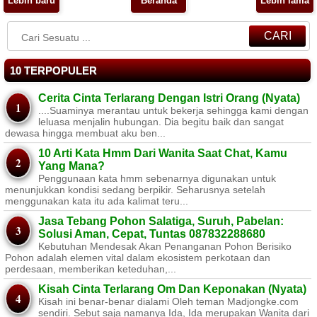
Lebih baru
Beranda
Lebih lama
CARI
10 TERPOPULER
Cerita Cinta Terlarang Dengan Istri Orang (Nyata)
....Suaminya merantau untuk bekerja sehingga kami dengan
leluasa menjalin hubungan. Dia begitu baik dan sangat
dewasa hingga membuat aku ben...
10 Arti Kata Hmm Dari Wanita Saat Chat, Kamu
Yang Mana?
Penggunaan kata hmm sebenarnya digunakan untuk
menunjukkan kondisi sedang berpikir. Seharusnya setelah
menggunakan kata itu ada kalimat teru...
Jasa Tebang Pohon Salatiga, Suruh, Pabelan:
Solusi Aman, Cepat, Tuntas 087832288680
Kebutuhan Mendesak Akan Penanganan Pohon Berisiko ​
Pohon adalah elemen vital dalam ekosistem perkotaan dan
perdesaan, memberikan keteduhan,...
Kisah Cinta Terlarang Om Dan Keponakan (Nyata)
Kisah ini benar-benar dialami Oleh teman Madjongke.com
sendiri. Sebut saja namanya Ida, Ida merupakan Wanita dari