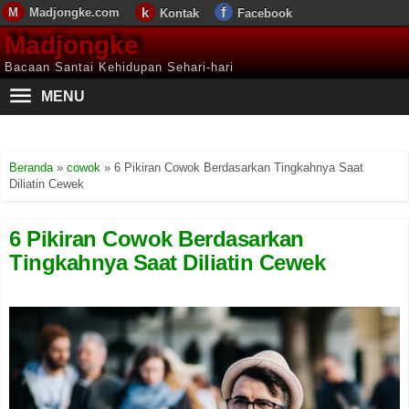
Madjongke.com
Kontak
Facebook
Madjongke
Bacaan Santai Kehidupan Sehari-hari
MENU
Beranda
»
cowok
»
6 Pikiran Cowok Berdasarkan Tingkahnya Saat
Diliatin Cewek
6 Pikiran Cowok Berdasarkan
Tingkahnya Saat Diliatin Cewek