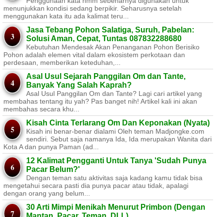
Penggunaan kata hmm sebenarnya digunakan untuk
menunjukkan kondisi sedang berpikir. Seharusnya setelah
menggunakan kata itu ada kalimat teru...
Jasa Tebang Pohon Salatiga, Suruh, Pabelan:
Solusi Aman, Cepat, Tuntas 087832288680
Kebutuhan Mendesak Akan Penanganan Pohon Berisiko ​
Pohon adalah elemen vital dalam ekosistem perkotaan dan
perdesaan, memberikan keteduhan,...
Asal Usul Sejarah Panggilan Om dan Tante,
Banyak Yang Salah Kaprah?
Asal Usul Panggilan Om dan Tante? Lagi cari artikel yang
membahas tentang itu yah? Pas banget nih! Artikel kali ini akan
membahas secara khu...
Kisah Cinta Terlarang Om Dan Keponakan (Nyata)
Kisah ini benar-benar dialami Oleh teman Madjongke.com
sendiri. Sebut saja namanya Ida, Ida merupakan Wanita dari
Kota A dan punya Paman (ad...
12 Kalimat Pengganti Untuk Tanya 'Sudah Punya
Pacar Belum?'
Dengan teman satu aktivitas saja kadang kamu tidak bisa
mengetahui secara pasti dia punya pacar atau tidak, apalagi
dengan orang yang belum...
30 Arti Mimpi Menikah Menurut Primbon (Dengan
Mantan, Pacar, Teman, DLL)