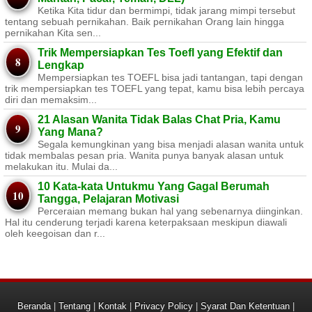
Ketika Kita tidur dan bermimpi, tidak jarang mimpi tersebut
tentang sebuah pernikahan. Baik pernikahan Orang lain hingga
pernikahan Kita sen...
Trik Mempersiapkan Tes Toefl yang Efektif dan
Lengkap
Mempersiapkan tes TOEFL bisa jadi tantangan, tapi dengan
trik mempersiapkan tes TOEFL yang tepat, kamu bisa lebih percaya
diri dan memaksim...
21 Alasan Wanita Tidak Balas Chat Pria, Kamu
Yang Mana?
Segala kemungkinan yang bisa menjadi alasan wanita untuk
tidak membalas pesan pria. Wanita punya banyak alasan untuk
melakukan itu. Mulai da...
10 Kata-kata Untukmu Yang Gagal Berumah
Tangga, Pelajaran Motivasi
Perceraian memang bukan hal yang sebenarnya diinginkan.
Hal itu cenderung terjadi karena keterpaksaan meskipun diawali
oleh keegoisan dan r...
Beranda
|
Tentang
|
Kontak
|
Privacy Policy
|
Syarat Dan Ketentuan
|