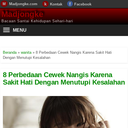
Madjongke.com
Kontak
Facebook
Madjongke
Bacaan Santai Kehidupan Sehari-hari
MENU
Beranda
»
wanita
»
8 Perbedaan Cewek Nangis Karena Sakit Hati
Dengan Menutupi Kesalahan
8 Perbedaan Cewek Nangis Karena
Sakit Hati Dengan Menutupi Kesalahan