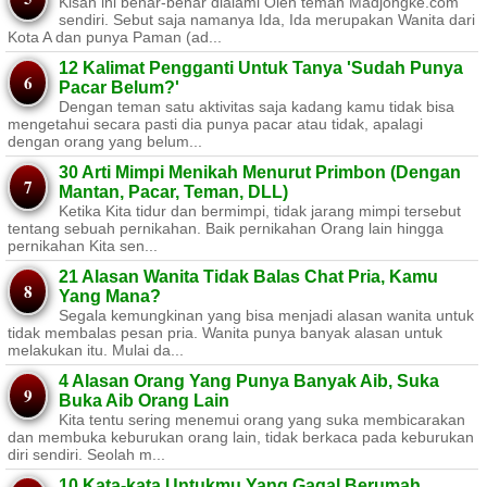
Kisah ini benar-benar dialami Oleh teman Madjongke.com
sendiri. Sebut saja namanya Ida, Ida merupakan Wanita dari
Kota A dan punya Paman (ad...
12 Kalimat Pengganti Untuk Tanya 'Sudah Punya
Pacar Belum?'
Dengan teman satu aktivitas saja kadang kamu tidak bisa
mengetahui secara pasti dia punya pacar atau tidak, apalagi
dengan orang yang belum...
30 Arti Mimpi Menikah Menurut Primbon (Dengan
Mantan, Pacar, Teman, DLL)
Ketika Kita tidur dan bermimpi, tidak jarang mimpi tersebut
tentang sebuah pernikahan. Baik pernikahan Orang lain hingga
pernikahan Kita sen...
21 Alasan Wanita Tidak Balas Chat Pria, Kamu
Yang Mana?
Segala kemungkinan yang bisa menjadi alasan wanita untuk
tidak membalas pesan pria. Wanita punya banyak alasan untuk
melakukan itu. Mulai da...
4 Alasan Orang Yang Punya Banyak Aib, Suka
Buka Aib Orang Lain
Kita tentu sering menemui orang yang suka membicarakan
dan membuka keburukan orang lain, tidak berkaca pada keburukan
diri sendiri. Seolah m...
10 Kata-kata Untukmu Yang Gagal Berumah