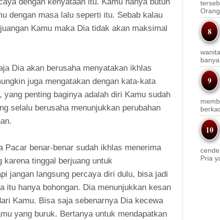
rcaya dengan kenyataan itu. Kamu hanya butuh
terseb
Orang 
 dengan masa lalu seperti itu. Sebab kalau
erjuangan Kamu maka Dia tidak akan maksimal
wanit
banyak
aja Dia akan berusaha menyatakan ikhlas
ungkin juga mengatakan dengan kata-kata
yang penting baginya adalah diri Kamu sudah
membi
ang selalu berusaha menunjukkan perubahan
berkac
han.
wa Pacar benar-benar sudah ikhlas menerima
cender
Pria y
 karena tinggal berjuang untuk
 jangan langsung percaya diri dulu, bisa jadi
a itu hanya bohongan. Dia menunjukkan kesan
 dari Kamu. Bisa saja sebenarnya Dia kecewa
Kamu yang buruk. Bertanya untuk mendapatkan