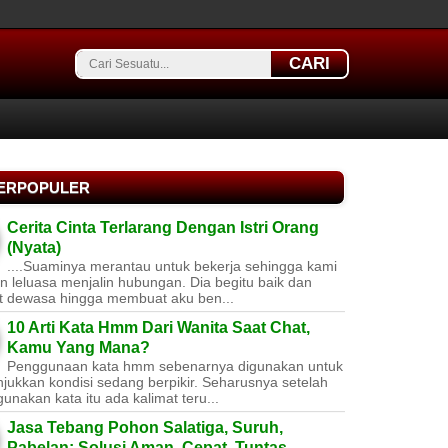
CARI
TERPOPULER
Cerita Cinta Terlarang Dengan Istri Orang
(Nyata)
....Suaminya merantau untuk bekerja sehingga kami
 leluasa menjalin hubungan. Dia begitu baik dan
t dewasa hingga membuat aku ben...
10 Arti Kata Hmm Dari Wanita Saat Chat,
Kamu Yang Mana?
Penggunaan kata hmm sebenarnya digunakan untuk
jukkan kondisi sedang berpikir. Seharusnya setelah
nakan kata itu ada kalimat teru...
Jasa Tebang Pohon Salatiga, Suruh,
Pabelan: Solusi Aman, Cepat, Tuntas