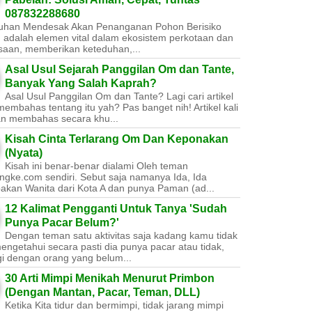
087832288680
uhan Mendesak Akan Penanganan Pohon Berisiko ​
 adalah elemen vital dalam ekosistem perkotaan dan
saan, memberikan keteduhan,...
Asal Usul Sejarah Panggilan Om dan Tante,
Banyak Yang Salah Kaprah?
Asal Usul Panggilan Om dan Tante? Lagi cari artikel
embahas tentang itu yah? Pas banget nih! Artikel kali
kan membahas secara khu...
Kisah Cinta Terlarang Om Dan Keponakan
(Nyata)
Kisah ini benar-benar dialami Oleh teman
ngke.com sendiri. Sebut saja namanya Ida, Ida
akan Wanita dari Kota A dan punya Paman (ad...
12 Kalimat Pengganti Untuk Tanya 'Sudah
Punya Pacar Belum?'
Dengan teman satu aktivitas saja kadang kamu tidak
engetahui secara pasti dia punya pacar atau tidak,
gi dengan orang yang belum...
30 Arti Mimpi Menikah Menurut Primbon
(Dengan Mantan, Pacar, Teman, DLL)
Ketika Kita tidur dan bermimpi, tidak jarang mimpi