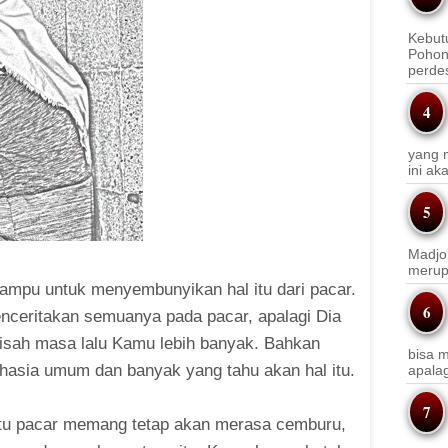
Kebut
Pohon
perde
yang m
ini a
Madjo
merup
ampu untuk menyembunyikan hal itu dari pacar.
nceritakan semuanya pada pacar, apalagi Dia
sah masa lalu Kamu lebih banyak. Bahkan
bisa m
hasia umum dan banyak yang tahu akan hal itu.
apala
itu pacar memang tetap akan merasa cemburu,