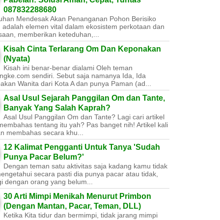
087832288680
uhan Mendesak Akan Penanganan Pohon Berisiko ​
 adalah elemen vital dalam ekosistem perkotaan dan
saan, memberikan keteduhan,...
Kisah Cinta Terlarang Om Dan Keponakan
(Nyata)
Kisah ini benar-benar dialami Oleh teman
ngke.com sendiri. Sebut saja namanya Ida, Ida
akan Wanita dari Kota A dan punya Paman (ad...
Asal Usul Sejarah Panggilan Om dan Tante,
Banyak Yang Salah Kaprah?
Asal Usul Panggilan Om dan Tante? Lagi cari artikel
embahas tentang itu yah? Pas banget nih! Artikel kali
kan membahas secara khu...
12 Kalimat Pengganti Untuk Tanya 'Sudah
Punya Pacar Belum?'
Dengan teman satu aktivitas saja kadang kamu tidak
engetahui secara pasti dia punya pacar atau tidak,
gi dengan orang yang belum...
30 Arti Mimpi Menikah Menurut Primbon
(Dengan Mantan, Pacar, Teman, DLL)
Ketika Kita tidur dan bermimpi, tidak jarang mimpi