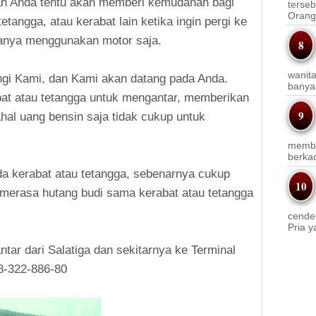
h Anda tentu akan memberi kemudahan bagi
terseb
Orang 
etangga, atau kerabat lain ketika ingin pergi ke
 hanya menggunakan motor saja.
wanit
gi Kami, dan Kami akan datang pada Anda.
banyak
bat atau tetangga untuk mengantar, memberikan
ahal uang bensin saja tidak cukup untuk
membi
berkac
a kerabat atau tetangga, sebenarnya cukup
 merasa hutang budi sama kerabat atau tetangga
cender
Pria y
tar dari Salatiga dan sekitarnya ke Terminal
8-322-886-80