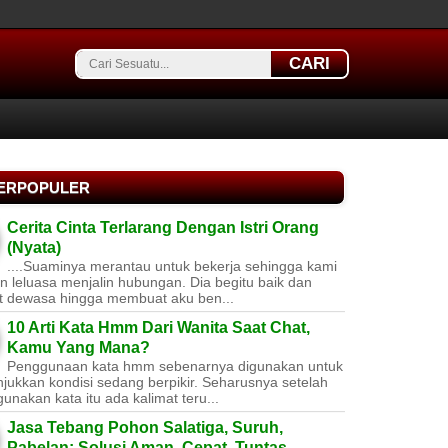
CARI
TERPOPULER
Cerita Cinta Terlarang Dengan Istri Orang
(Nyata)
....Suaminya merantau untuk bekerja sehingga kami
 leluasa menjalin hubungan. Dia begitu baik dan
t dewasa hingga membuat aku ben...
10 Arti Kata Hmm Dari Wanita Saat Chat,
Kamu Yang Mana?
Penggunaan kata hmm sebenarnya digunakan untuk
jukkan kondisi sedang berpikir. Seharusnya setelah
nakan kata itu ada kalimat teru...
Jasa Tebang Pohon Salatiga, Suruh,
Pabelan: Solusi Aman, Cepat, Tuntas