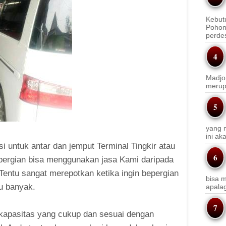
Kebut
Pohon
perde
Madjo
merup
yang m
ini a
si untuk antar dan jemput Terminal Tingkir atau
epergian bisa menggunakan jasa Kami daripada
entu sangat merepotkan ketika ingin bepergian
bisa m
u banyak.
apala
apasitas yang cukup dan sesuai dengan