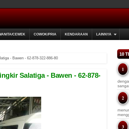
WANITA/CEWEK
COWOK/PRIA
KENDARAAN
LAINNYA
10 
latiga - Bawen - 62-878-322-886-80
ngkir Salatiga - Bawen - 62-878-
dengan
sanga
menun
menggu