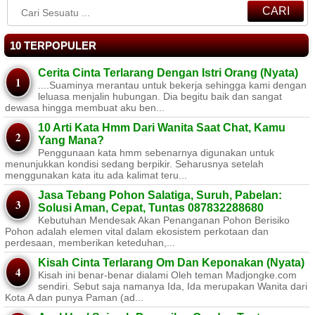
CARI
10 TERPOPULER
Cerita Cinta Terlarang Dengan Istri Orang (Nyata)
....Suaminya merantau untuk bekerja sehingga kami dengan
leluasa menjalin hubungan. Dia begitu baik dan sangat
dewasa hingga membuat aku ben...
10 Arti Kata Hmm Dari Wanita Saat Chat, Kamu
Yang Mana?
Penggunaan kata hmm sebenarnya digunakan untuk
menunjukkan kondisi sedang berpikir. Seharusnya setelah
menggunakan kata itu ada kalimat teru...
Jasa Tebang Pohon Salatiga, Suruh, Pabelan:
Solusi Aman, Cepat, Tuntas 087832288680
Kebutuhan Mendesak Akan Penanganan Pohon Berisiko ​
Pohon adalah elemen vital dalam ekosistem perkotaan dan
perdesaan, memberikan keteduhan,...
Kisah Cinta Terlarang Om Dan Keponakan (Nyata)
Kisah ini benar-benar dialami Oleh teman Madjongke.com
sendiri. Sebut saja namanya Ida, Ida merupakan Wanita dari
Kota A dan punya Paman (ad...