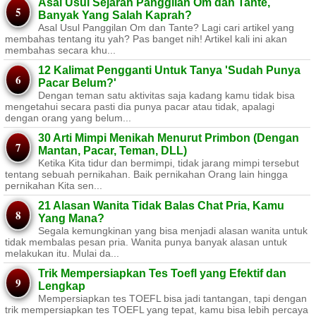
Asal Usul Sejarah Panggilan Om dan Tante,
Banyak Yang Salah Kaprah?
Asal Usul Panggilan Om dan Tante? Lagi cari artikel yang
membahas tentang itu yah? Pas banget nih! Artikel kali ini akan
membahas secara khu...
12 Kalimat Pengganti Untuk Tanya 'Sudah Punya
Pacar Belum?'
Dengan teman satu aktivitas saja kadang kamu tidak bisa
mengetahui secara pasti dia punya pacar atau tidak, apalagi
dengan orang yang belum...
30 Arti Mimpi Menikah Menurut Primbon (Dengan
Mantan, Pacar, Teman, DLL)
Ketika Kita tidur dan bermimpi, tidak jarang mimpi tersebut
tentang sebuah pernikahan. Baik pernikahan Orang lain hingga
pernikahan Kita sen...
21 Alasan Wanita Tidak Balas Chat Pria, Kamu
Yang Mana?
Segala kemungkinan yang bisa menjadi alasan wanita untuk
tidak membalas pesan pria. Wanita punya banyak alasan untuk
melakukan itu. Mulai da...
Trik Mempersiapkan Tes Toefl yang Efektif dan
Lengkap
Mempersiapkan tes TOEFL bisa jadi tantangan, tapi dengan
trik mempersiapkan tes TOEFL yang tepat, kamu bisa lebih percaya