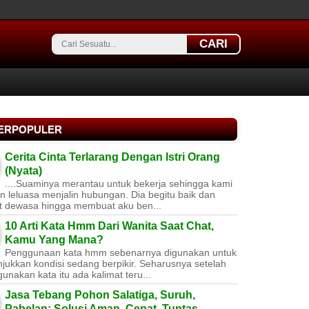
CARI
TERPOPULER
Cerita Cinta Terlarang Dengan Istri Orang
(Nyata)
....Suaminya merantau untuk bekerja sehingga kami
 leluasa menjalin hubungan. Dia begitu baik dan
t dewasa hingga membuat aku ben...
10 Arti Kata Hmm Dari Wanita Saat Chat,
Kamu Yang Mana?
Penggunaan kata hmm sebenarnya digunakan untuk
jukkan kondisi sedang berpikir. Seharusnya setelah
nakan kata itu ada kalimat teru...
Jasa Tebang Pohon Salatiga, Suruh,
Pabelan: Solusi Aman, Cepat, Tuntas