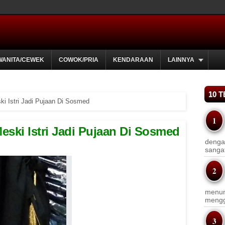
WANITA/CEWEK
COWOK/PRIA
KENDARAAN
LAINNYA
10 
i Istri Jadi Pujaan Di Sosmed
ski Istri Jadi Pujaan Di Sosmed
dengan
sanga
menun
menggu