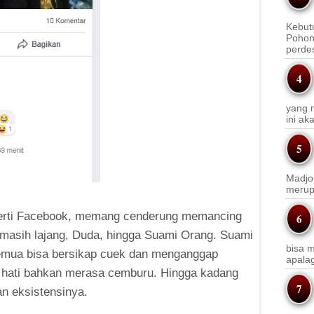
Kebut
Pohon
perde
yang m
ini a
Madjo
merup
 seperti Facebook, memang cenderung memancing
g masih lajang, Duda, hingga Suami Orang. Suami
bisa m
semua bisa bersikap cuek dan menganggap
apala
s hati bahkan merasa cemburu. Hingga kadang
n eksistensinya.