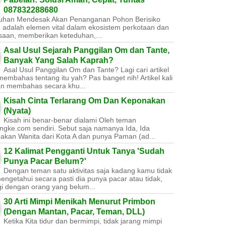
087832288680
uhan Mendesak Akan Penanganan Pohon Berisiko ​
 adalah elemen vital dalam ekosistem perkotaan dan
saan, memberikan keteduhan,...
Asal Usul Sejarah Panggilan Om dan Tante,
Banyak Yang Salah Kaprah?
Asal Usul Panggilan Om dan Tante? Lagi cari artikel
embahas tentang itu yah? Pas banget nih! Artikel kali
kan membahas secara khu...
Kisah Cinta Terlarang Om Dan Keponakan
(Nyata)
Kisah ini benar-benar dialami Oleh teman
ngke.com sendiri. Sebut saja namanya Ida, Ida
akan Wanita dari Kota A dan punya Paman (ad...
12 Kalimat Pengganti Untuk Tanya 'Sudah
Punya Pacar Belum?'
Dengan teman satu aktivitas saja kadang kamu tidak
engetahui secara pasti dia punya pacar atau tidak,
gi dengan orang yang belum...
30 Arti Mimpi Menikah Menurut Primbon
(Dengan Mantan, Pacar, Teman, DLL)
Ketika Kita tidur dan bermimpi, tidak jarang mimpi