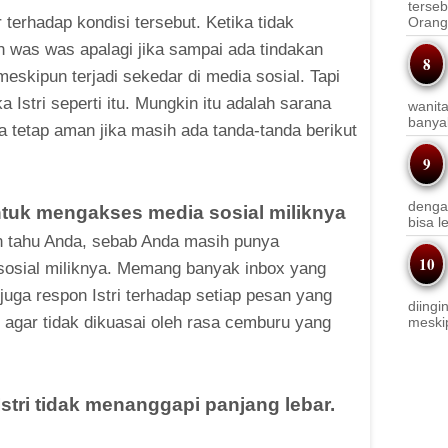
terseb
terhadap kondisi tersebut. Ketika tidak
Orang 
 was was apalagi jika sampai ada tindakan
eskipun terjadi sekedar di media sosial. Tapi
a Istri seperti itu. Mungkin itu adalah sarana
wanit
banyak
da tetap aman jika masih ada tanda-tanda berikut
denga
tuk mengakses media sosial miliknya
bisa l
in tahu Anda, sebab Anda masih punya
osial miliknya. Memang banyak inbox yang
 juga respon Istri terhadap setiap pesan yang
diingi
 agar tidak dikuasai oleh rasa cemburu yang
meskip
tri tidak menanggapi panjang lebar.