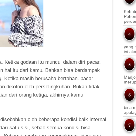
Kebut
Pohon
perde
yang m
ini a
. Ketika godaan itu muncul dalam diri pacar,
n hal itu dari kamu. Bahkan bisa berdampak
Madjo
. Ketika masih berusaha bertahan, pacar
merup
 dikotori oleh perselingkuhan. Bukan tidak
an dari orang ketiga, akhirnya kamu
bisa m
apala
disebabkan oleh beberapa kondisi baik internal
dari satu sisi, sebab semua kondisi bisa
a. Sebagai gambaran kemungkinan, biasanya