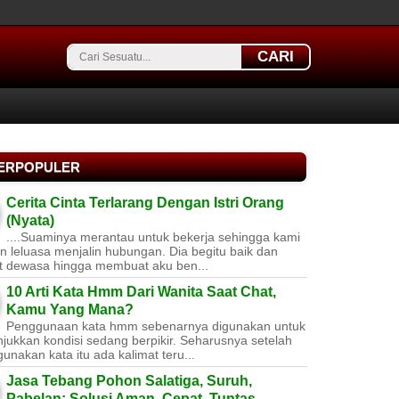
CARI
TERPOPULER
Cerita Cinta Terlarang Dengan Istri Orang
(Nyata)
....Suaminya merantau untuk bekerja sehingga kami
 leluasa menjalin hubungan. Dia begitu baik dan
t dewasa hingga membuat aku ben...
10 Arti Kata Hmm Dari Wanita Saat Chat,
Kamu Yang Mana?
Penggunaan kata hmm sebenarnya digunakan untuk
jukkan kondisi sedang berpikir. Seharusnya setelah
nakan kata itu ada kalimat teru...
Jasa Tebang Pohon Salatiga, Suruh,
Pabelan: Solusi Aman, Cepat, Tuntas