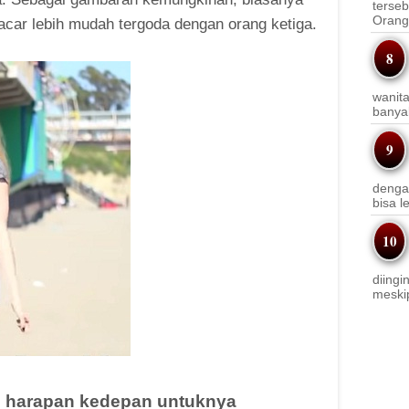
terseb
Orang 
pacar lebih mudah tergoda dengan orang ketiga.
wanit
banyak
denga
bisa l
diingi
meskip
an harapan kedepan untuknya