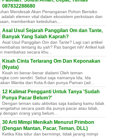
087832288680
uhan Mendesak Akan Penanganan Pohon Berisiko ​
 adalah elemen vital dalam ekosistem perkotaan dan
saan, memberikan keteduhan,...
Asal Usul Sejarah Panggilan Om dan Tante,
Banyak Yang Salah Kaprah?
Asal Usul Panggilan Om dan Tante? Lagi cari artikel
embahas tentang itu yah? Pas banget nih! Artikel kali
kan membahas secara khu...
Kisah Cinta Terlarang Om Dan Keponakan
(Nyata)
Kisah ini benar-benar dialami Oleh teman
ngke.com sendiri. Sebut saja namanya Ida, Ida
akan Wanita dari Kota A dan punya Paman (ad...
12 Kalimat Pengganti Untuk Tanya 'Sudah
Punya Pacar Belum?'
Dengan teman satu aktivitas saja kadang kamu tidak
engetahui secara pasti dia punya pacar atau tidak,
gi dengan orang yang belum...
30 Arti Mimpi Menikah Menurut Primbon
(Dengan Mantan, Pacar, Teman, DLL)
Ketika Kita tidur dan bermimpi, tidak jarang mimpi