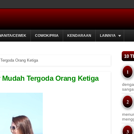
WANITA/CEWEK
COWOK/PRIA
KENDARAAN
LAINNYA
10 
 Tergoda Orang Ketiga
r Mudah Tergoda Orang Ketiga
dengan
sanga
menun
menggu