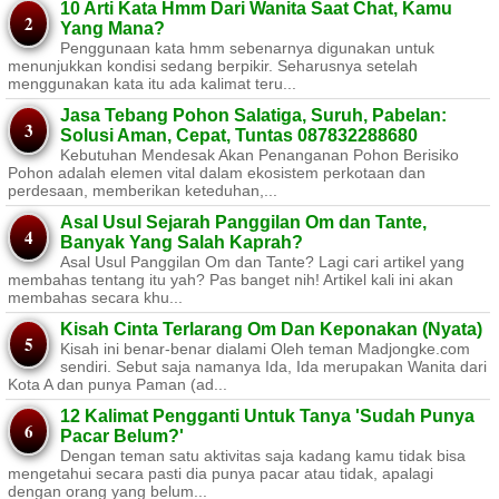
10 Arti Kata Hmm Dari Wanita Saat Chat, Kamu
Yang Mana?
Penggunaan kata hmm sebenarnya digunakan untuk
menunjukkan kondisi sedang berpikir. Seharusnya setelah
menggunakan kata itu ada kalimat teru...
Jasa Tebang Pohon Salatiga, Suruh, Pabelan:
Solusi Aman, Cepat, Tuntas 087832288680
Kebutuhan Mendesak Akan Penanganan Pohon Berisiko ​
Pohon adalah elemen vital dalam ekosistem perkotaan dan
perdesaan, memberikan keteduhan,...
Asal Usul Sejarah Panggilan Om dan Tante,
Banyak Yang Salah Kaprah?
Asal Usul Panggilan Om dan Tante? Lagi cari artikel yang
membahas tentang itu yah? Pas banget nih! Artikel kali ini akan
membahas secara khu...
Kisah Cinta Terlarang Om Dan Keponakan (Nyata)
Kisah ini benar-benar dialami Oleh teman Madjongke.com
sendiri. Sebut saja namanya Ida, Ida merupakan Wanita dari
Kota A dan punya Paman (ad...
12 Kalimat Pengganti Untuk Tanya 'Sudah Punya
Pacar Belum?'
Dengan teman satu aktivitas saja kadang kamu tidak bisa
mengetahui secara pasti dia punya pacar atau tidak, apalagi
dengan orang yang belum...