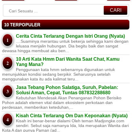
CARI
10 TERPOPULER
Cerita Cinta Terlarang Dengan Istri Orang (Nyata)
....Suaminya merantau untuk bekerja sehingga kami dengan
leluasa menjalin hubungan. Dia begitu baik dan sangat
dewasa hingga membuat aku ben...
10 Arti Kata Hmm Dari Wanita Saat Chat, Kamu
Yang Mana?
Penggunaan kata hmm sebenarnya digunakan untuk
menunjukkan kondisi sedang berpikir. Seharusnya setelah
menggunakan kata itu ada kalimat teru...
Jasa Tebang Pohon Salatiga, Suruh, Pabelan:
Solusi Aman, Cepat, Tuntas 087832288680
Kebutuhan Mendesak Akan Penanganan Pohon Berisiko ​
Pohon adalah elemen vital dalam ekosistem perkotaan dan
perdesaan, memberikan keteduhan,...
Kisah Cinta Terlarang Om Dan Keponakan (Nyata)
Kisah ini benar-benar dialami Oleh teman Madjongke.com
sendiri. Sebut saja namanya Ida, Ida merupakan Wanita dari
Kota A dan punya Paman (ad...