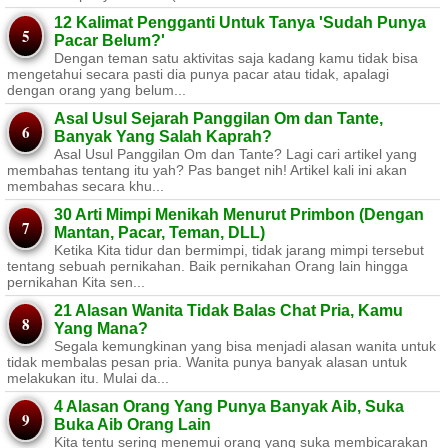
12 Kalimat Pengganti Untuk Tanya 'Sudah Punya
Pacar Belum?'
Dengan teman satu aktivitas saja kadang kamu tidak bisa
mengetahui secara pasti dia punya pacar atau tidak, apalagi
dengan orang yang belum...
Asal Usul Sejarah Panggilan Om dan Tante,
Banyak Yang Salah Kaprah?
Asal Usul Panggilan Om dan Tante? Lagi cari artikel yang
membahas tentang itu yah? Pas banget nih! Artikel kali ini akan
membahas secara khu...
30 Arti Mimpi Menikah Menurut Primbon (Dengan
Mantan, Pacar, Teman, DLL)
Ketika Kita tidur dan bermimpi, tidak jarang mimpi tersebut
tentang sebuah pernikahan. Baik pernikahan Orang lain hingga
pernikahan Kita sen...
21 Alasan Wanita Tidak Balas Chat Pria, Kamu
Yang Mana?
Segala kemungkinan yang bisa menjadi alasan wanita untuk
tidak membalas pesan pria. Wanita punya banyak alasan untuk
melakukan itu. Mulai da...
4 Alasan Orang Yang Punya Banyak Aib, Suka
Buka Aib Orang Lain
Kita tentu sering menemui orang yang suka membicarakan