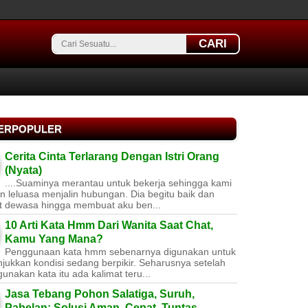
CARI
TERPOPULER
Cerita Cinta Terlarang Dengan Istri Orang
(Nyata)
....Suaminya merantau untuk bekerja sehingga kami
 leluasa menjalin hubungan. Dia begitu baik dan
t dewasa hingga membuat aku ben...
10 Arti Kata Hmm Dari Wanita Saat Chat,
Kamu Yang Mana?
Penggunaan kata hmm sebenarnya digunakan untuk
jukkan kondisi sedang berpikir. Seharusnya setelah
nakan kata itu ada kalimat teru...
Jasa Tebang Pohon Salatiga, Suruh,
Pabelan: Solusi Aman, Cepat, Tuntas