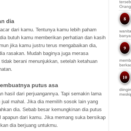
terseb
Orang 
n dia
pacar dari kamu. Tentunya kamu lebih paham
wanit
banyak
a dia butuh kamu memberikan perhatian dan kasih
mun jika kamu justru terus mengabaikan dia,
dia rasakan. Mudah baginya juga merasa
membi
 tidak berani menunjukkan, setelah ketahuan
berkac
natan.
 membuatnya putus asa
diingi
n hasil dari perjuangannya. Tapi semakin lama
meskip
u jual mahal. Jika dia memilih sosok lain yang
ahkan dia. Sebab besar kemungkinan dia putus
l apapun dari kamu. Jika memang suka bersikap
rkan dia berjuang untukmu.