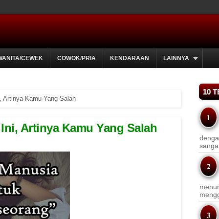
WANITA/CEWEK
COWOK/PRIA
KENDARAAN
LAINNYA
10 
i, Artinya Kamu Yang Salah
 Ini, Artinya Kamu Yang Salah
dengan
sanga
menun
menggu