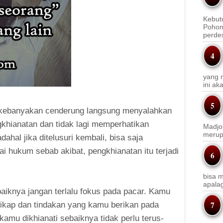
Kebut
Pohon
perde
yang m
ini a
, kebanyakan cenderung langsung menyalahkan
ngkhianatan dan tidak lagi memperhatikan
Madjo
merup
ahal jika ditelusuri kembali, bisa saja
ai hukum sebab akibat, pengkhianatan itu terjadi
bisa m
apala
iknya jangan terlalu fokus pada pacar. Kamu
a sikap dan tindakan yang kamu berikan pada
 kamu dikhianati sebaiknya tidak perlu terus-