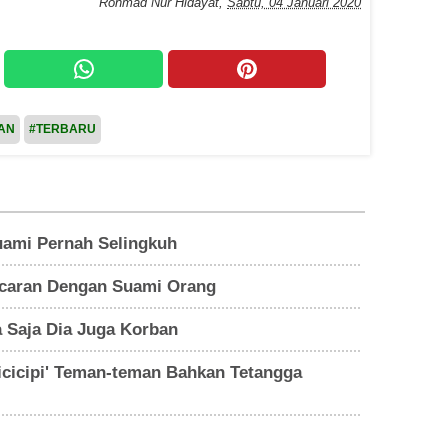
Rohmad Nur Hidayat
,
Sabtu, 04 Januari 2020
AN
#TERBARU
uami Pernah Selingkuh
acaran Dengan Suami Orang
a Saja Dia Juga Korban
icicipi' Teman-teman Bahkan Tetangga