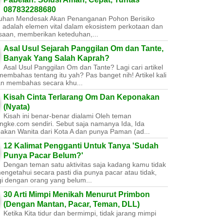
087832288680
uhan Mendesak Akan Penanganan Pohon Berisiko ​
 adalah elemen vital dalam ekosistem perkotaan dan
saan, memberikan keteduhan,...
Asal Usul Sejarah Panggilan Om dan Tante,
Banyak Yang Salah Kaprah?
Asal Usul Panggilan Om dan Tante? Lagi cari artikel
embahas tentang itu yah? Pas banget nih! Artikel kali
kan membahas secara khu...
Kisah Cinta Terlarang Om Dan Keponakan
(Nyata)
Kisah ini benar-benar dialami Oleh teman
ngke.com sendiri. Sebut saja namanya Ida, Ida
akan Wanita dari Kota A dan punya Paman (ad...
12 Kalimat Pengganti Untuk Tanya 'Sudah
Punya Pacar Belum?'
Dengan teman satu aktivitas saja kadang kamu tidak
engetahui secara pasti dia punya pacar atau tidak,
gi dengan orang yang belum...
30 Arti Mimpi Menikah Menurut Primbon
(Dengan Mantan, Pacar, Teman, DLL)
Ketika Kita tidur dan bermimpi, tidak jarang mimpi