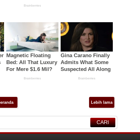
eranda
Lebih lama
CARI