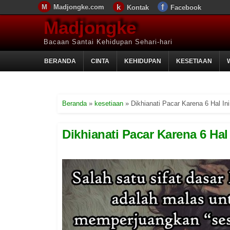
Madjongke.com
Kontak
Facebook
Madjongke
Bacaan Santai Kehidupan Sehari-hari
BERANDA
CINTA
KEHIDUPAN
KESETIAAN
Beranda
»
kesetiaan
»
Dikhianati Pacar Karena 6 Hal In
Dikhianati Pacar Karena 6 Hal