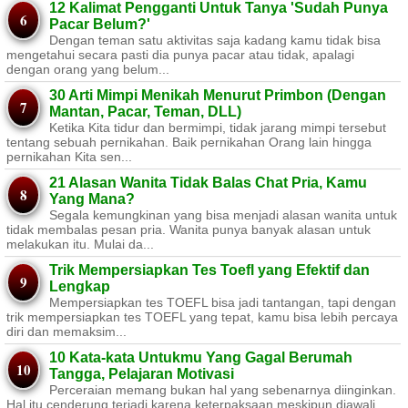
12 Kalimat Pengganti Untuk Tanya 'Sudah Punya
Pacar Belum?'
Dengan teman satu aktivitas saja kadang kamu tidak bisa
mengetahui secara pasti dia punya pacar atau tidak, apalagi
dengan orang yang belum...
30 Arti Mimpi Menikah Menurut Primbon (Dengan
Mantan, Pacar, Teman, DLL)
Ketika Kita tidur dan bermimpi, tidak jarang mimpi tersebut
tentang sebuah pernikahan. Baik pernikahan Orang lain hingga
pernikahan Kita sen...
21 Alasan Wanita Tidak Balas Chat Pria, Kamu
Yang Mana?
Segala kemungkinan yang bisa menjadi alasan wanita untuk
tidak membalas pesan pria. Wanita punya banyak alasan untuk
melakukan itu. Mulai da...
Trik Mempersiapkan Tes Toefl yang Efektif dan
Lengkap
Mempersiapkan tes TOEFL bisa jadi tantangan, tapi dengan
trik mempersiapkan tes TOEFL yang tepat, kamu bisa lebih percaya
diri dan memaksim...
10 Kata-kata Untukmu Yang Gagal Berumah
Tangga, Pelajaran Motivasi
Perceraian memang bukan hal yang sebenarnya diinginkan.
Hal itu cenderung terjadi karena keterpaksaan meskipun diawali