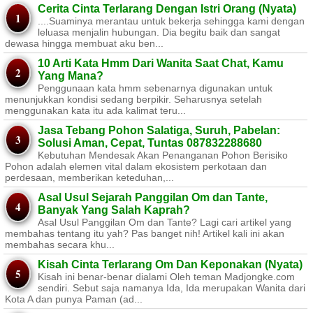
Cerita Cinta Terlarang Dengan Istri Orang (Nyata)
....Suaminya merantau untuk bekerja sehingga kami dengan
leluasa menjalin hubungan. Dia begitu baik dan sangat
dewasa hingga membuat aku ben...
10 Arti Kata Hmm Dari Wanita Saat Chat, Kamu
Yang Mana?
Penggunaan kata hmm sebenarnya digunakan untuk
menunjukkan kondisi sedang berpikir. Seharusnya setelah
menggunakan kata itu ada kalimat teru...
Jasa Tebang Pohon Salatiga, Suruh, Pabelan:
Solusi Aman, Cepat, Tuntas 087832288680
Kebutuhan Mendesak Akan Penanganan Pohon Berisiko ​
Pohon adalah elemen vital dalam ekosistem perkotaan dan
perdesaan, memberikan keteduhan,...
Asal Usul Sejarah Panggilan Om dan Tante,
Banyak Yang Salah Kaprah?
Asal Usul Panggilan Om dan Tante? Lagi cari artikel yang
membahas tentang itu yah? Pas banget nih! Artikel kali ini akan
membahas secara khu...
Kisah Cinta Terlarang Om Dan Keponakan (Nyata)
Kisah ini benar-benar dialami Oleh teman Madjongke.com
sendiri. Sebut saja namanya Ida, Ida merupakan Wanita dari
Kota A dan punya Paman (ad...