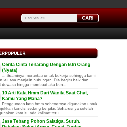
CARI
TERPOPULER
Cerita Cinta Terlarang Dengan Istri Orang
(Nyata)
....Suaminya merantau untuk bekerja sehingga kami
 leluasa menjalin hubungan. Dia begitu baik dan
t dewasa hingga membuat aku ben...
10 Arti Kata Hmm Dari Wanita Saat Chat,
Kamu Yang Mana?
Penggunaan kata hmm sebenarnya digunakan untuk
jukkan kondisi sedang berpikir. Seharusnya setelah
nakan kata itu ada kalimat teru...
Jasa Tebang Pohon Salatiga, Suruh,
Pabelan: Solusi Aman, Cepat, Tuntas