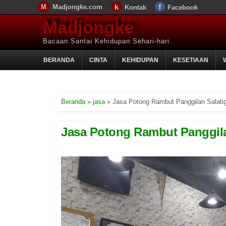
Madjongke.com
Kontak
Facebook
Madjongke
Bacaan Santai Kehidupan Sehari-hari
BERANDA
CINTA
KEHIDUPAN
KESETIAAN
Beranda
»
jasa
»
Jasa Potong Rambut Panggilan Salati
Jasa Potong Rambut Panggilan