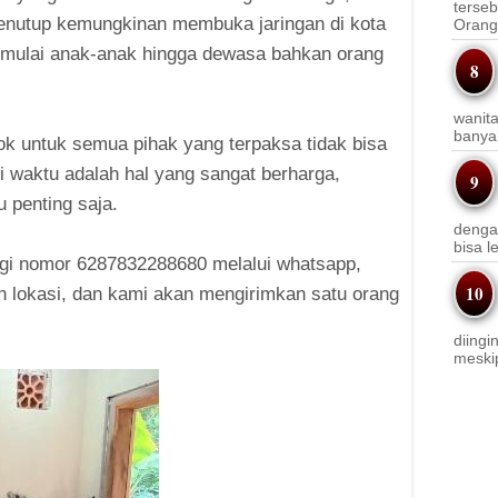
terseb
menutup kemungkinan membuka jaringan di kota
Orang 
a mulai anak-anak hingga dewasa bahkan orang
wanit
banyak
ok untuk semua pihak yang terpaksa tidak bisa
i waktu adalah hal yang sangat berharga,
 penting saja.
denga
bisa l
i nomor 6287832288680 melalui whatsapp,
 lokasi, dan kami akan mengirimkan satu orang
diingi
meskip