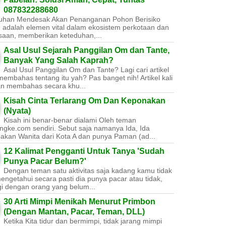
087832288680
uhan Mendesak Akan Penanganan Pohon Berisiko ​
 adalah elemen vital dalam ekosistem perkotaan dan
saan, memberikan keteduhan,...
Asal Usul Sejarah Panggilan Om dan Tante,
Banyak Yang Salah Kaprah?
Asal Usul Panggilan Om dan Tante? Lagi cari artikel
embahas tentang itu yah? Pas banget nih! Artikel kali
kan membahas secara khu...
Kisah Cinta Terlarang Om Dan Keponakan
(Nyata)
Kisah ini benar-benar dialami Oleh teman
ngke.com sendiri. Sebut saja namanya Ida, Ida
akan Wanita dari Kota A dan punya Paman (ad...
12 Kalimat Pengganti Untuk Tanya 'Sudah
Punya Pacar Belum?'
Dengan teman satu aktivitas saja kadang kamu tidak
engetahui secara pasti dia punya pacar atau tidak,
gi dengan orang yang belum...
30 Arti Mimpi Menikah Menurut Primbon
(Dengan Mantan, Pacar, Teman, DLL)
Ketika Kita tidur dan bermimpi, tidak jarang mimpi