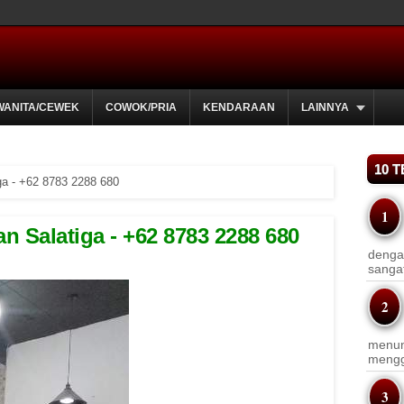
WANITA/CEWEK
COWOK/PRIA
KENDARAAN
LAINNYA
10 
ga - +62 8783 2288 680
 Salatiga - +62 8783 2288 680
dengan
sanga
menun
menggu