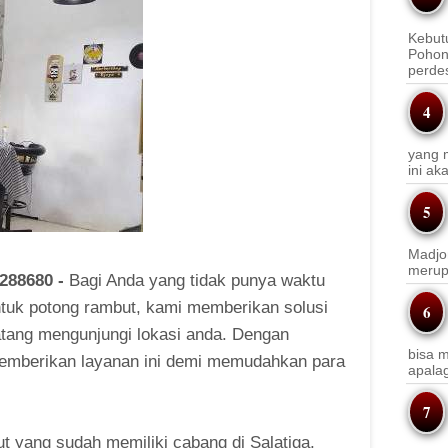
Kebut
Pohon
perde
yang m
ini a
Madjo
merup
288680 -
Bagi Anda yang tidak punya waktu
untuk potong rambut, kami memberikan solusi
atang mengunjungi lokasi anda. Dengan
bisa m
memberikan layanan ini demi memudahkan para
apala
 yang sudah memiliki cabang di Salatiga,