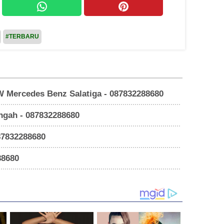
#TERBARU
W Mercedes Benz Salatiga - 087832288680
engah - 087832288680
87832288680
88680