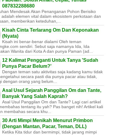
087832288680
uhan Mendesak Akan Penanganan Pohon Berisiko ​
 adalah elemen vital dalam ekosistem perkotaan dan
saan, memberikan keteduhan,...
Kisah Cinta Terlarang Om Dan Keponakan
(Nyata)
Kisah ini benar-benar dialami Oleh teman
ngke.com sendiri. Sebut saja namanya Ida, Ida
akan Wanita dari Kota A dan punya Paman (ad...
12 Kalimat Pengganti Untuk Tanya 'Sudah
Punya Pacar Belum?'
Dengan teman satu aktivitas saja kadang kamu tidak
engetahui secara pasti dia punya pacar atau tidak,
gi dengan orang yang belum...
Asal Usul Sejarah Panggilan Om dan Tante,
Banyak Yang Salah Kaprah?
Asal Usul Panggilan Om dan Tante? Lagi cari artikel
embahas tentang itu yah? Pas banget nih! Artikel kali
kan membahas secara khu...
30 Arti Mimpi Menikah Menurut Primbon
(Dengan Mantan, Pacar, Teman, DLL)
Ketika Kita tidur dan bermimpi, tidak jarang mimpi