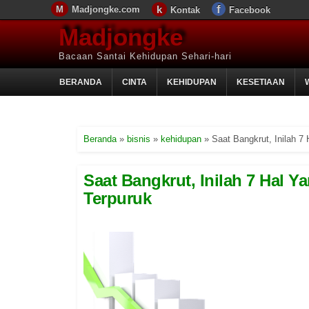
Madjongke.com
Kontak
Facebook
Madjongke
Bacaan Santai Kehidupan Sehari-hari
BERANDA
CINTA
KEHIDUPAN
KESETIAAN
Beranda
»
bisnis
»
kehidupan
»
Saat Bangkrut, Inilah 
Saat Bangkrut, Inilah 7 Hal 
Terpuruk