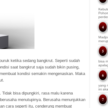
Kebut
Pohon
perde
Madjo
merup
uruk ketika sedang bangkrut. Seperti sudah
bisa m
apala
ndisi saat bangkrut saja sudah bikin pusing,
an membuat kondisi semakin mengenaskan. Maka
ut.
yang m
ini a
Tidak bisa dipungkiri, rasa malu karena
g berusaha menutupinya. Berusaha menunjukkan
gan cara seperti itu, cenderung membuat