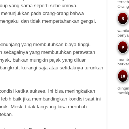
terseb
idup yang sama seperti sebelumnya.
Orang 
uk menunjukkan pada orang-orang bahwa
 mengakui dan tidak mempertahankan gengsi,
wanit
banyak
penunjang yang membutuhkan biaya tinggi.
ain sebagainya yang membutuhkan perawatan
membi
banyak, bahkan mungkin pajak yang diluar
berkac
ngkrut, kurangi saja atau setidaknya turunkan
diingi
ondisi ketika sukses. Ini bisa meningkatkan
meskip
 lebih baik jika membandingkan kondisi saat ini
buruk. Meski tidak langsung bisa merubah
rtekan.