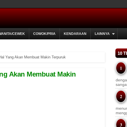
WANITA/CEWEK
COWOK/PRIA
KENDARAAN
LAINNYA
10 
7 Hal Yang Akan Membuat Makin Terpuruk
Yang Akan Membuat Makin
dengan
sanga
menun
menggu