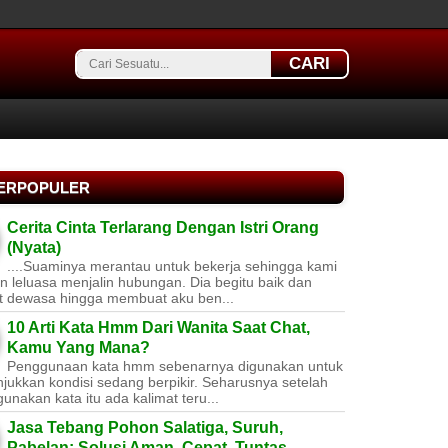
CARI
TERPOPULER
Cerita Cinta Terlarang Dengan Istri Orang
(Nyata)
....Suaminya merantau untuk bekerja sehingga kami
 leluasa menjalin hubungan. Dia begitu baik dan
t dewasa hingga membuat aku ben...
10 Arti Kata Hmm Dari Wanita Saat Chat,
Kamu Yang Mana?
Penggunaan kata hmm sebenarnya digunakan untuk
jukkan kondisi sedang berpikir. Seharusnya setelah
nakan kata itu ada kalimat teru...
Jasa Tebang Pohon Salatiga, Suruh,
Pabelan: Solusi Aman, Cepat, Tuntas