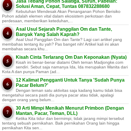
Jasa Tebang Pohon Salatiga, Suruh, Pabelan:
Solusi Aman, Cepat, Tuntas 087832288680
Kebutuhan Mendesak Akan Penanganan Pohon Berisiko ​
Pohon adalah elemen vital dalam ekosistem perkotaan dan
perdesaan, memberikan keteduhan,...
Asal Usul Sejarah Panggilan Om dan Tante,
Banyak Yang Salah Kaprah?
Asal Usul Panggilan Om dan Tante? Lagi cari artikel yang
membahas tentang itu yah? Pas banget nih! Artikel kali ini akan
membahas secara khu...
Kisah Cinta Terlarang Om Dan Keponakan (Nyata)
Kisah ini benar-benar dialami Oleh teman Madjongke.com
sendiri. Sebut saja namanya Ida, Ida merupakan Wanita dari
Kota A dan punya Paman (ad...
12 Kalimat Pengganti Untuk Tanya 'Sudah Punya
Pacar Belum?'
Dengan teman satu aktivitas saja kadang kamu tidak bisa
mengetahui secara pasti dia punya pacar atau tidak, apalagi
dengan orang yang belum...
30 Arti Mimpi Menikah Menurut Primbon (Dengan
Mantan, Pacar, Teman, DLL)
Ketika Kita tidur dan bermimpi, tidak jarang mimpi tersebut
tentang sebuah pernikahan. Baik pernikahan Orang lain hingga
pernikahan Kita sen...