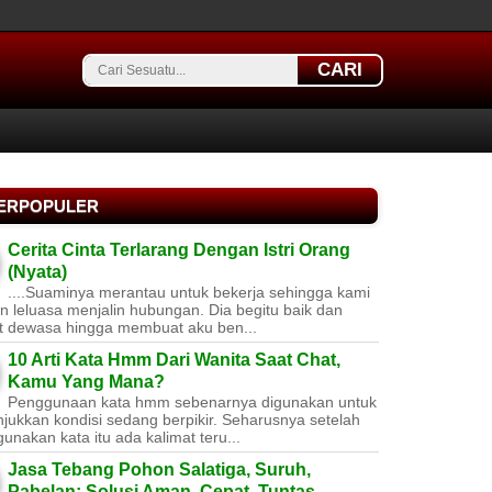
CARI
TERPOPULER
Cerita Cinta Terlarang Dengan Istri Orang
(Nyata)
....Suaminya merantau untuk bekerja sehingga kami
 leluasa menjalin hubungan. Dia begitu baik dan
t dewasa hingga membuat aku ben...
10 Arti Kata Hmm Dari Wanita Saat Chat,
Kamu Yang Mana?
Penggunaan kata hmm sebenarnya digunakan untuk
jukkan kondisi sedang berpikir. Seharusnya setelah
nakan kata itu ada kalimat teru...
Jasa Tebang Pohon Salatiga, Suruh,
Pabelan: Solusi Aman, Cepat, Tuntas