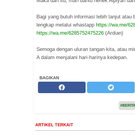
Maka dari itu, mari bantu nenek Alpiyah d
Bagi yang butuh informasi lebih lanjut at
lengkap melalui whastapp
https://wa.me/6
https://wa.me/6285752475226
(Ardian)
Semoga dengan uluran tangan kita, atau mi
A dalam menjalani hari-harinya kedepan.
BAGIKAN
#BERIT
ARTIKEL TERKAIT