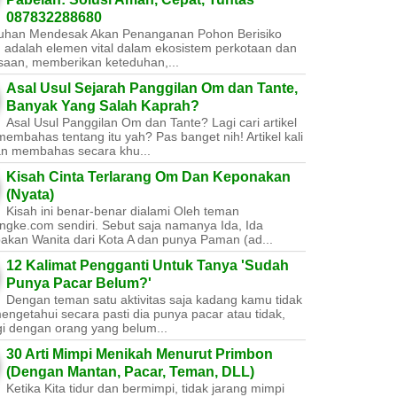
087832288680
uhan Mendesak Akan Penanganan Pohon Berisiko ​
 adalah elemen vital dalam ekosistem perkotaan dan
saan, memberikan keteduhan,...
Asal Usul Sejarah Panggilan Om dan Tante,
Banyak Yang Salah Kaprah?
Asal Usul Panggilan Om dan Tante? Lagi cari artikel
embahas tentang itu yah? Pas banget nih! Artikel kali
kan membahas secara khu...
Kisah Cinta Terlarang Om Dan Keponakan
(Nyata)
Kisah ini benar-benar dialami Oleh teman
ngke.com sendiri. Sebut saja namanya Ida, Ida
akan Wanita dari Kota A dan punya Paman (ad...
12 Kalimat Pengganti Untuk Tanya 'Sudah
Punya Pacar Belum?'
Dengan teman satu aktivitas saja kadang kamu tidak
engetahui secara pasti dia punya pacar atau tidak,
gi dengan orang yang belum...
30 Arti Mimpi Menikah Menurut Primbon
(Dengan Mantan, Pacar, Teman, DLL)
Ketika Kita tidur dan bermimpi, tidak jarang mimpi