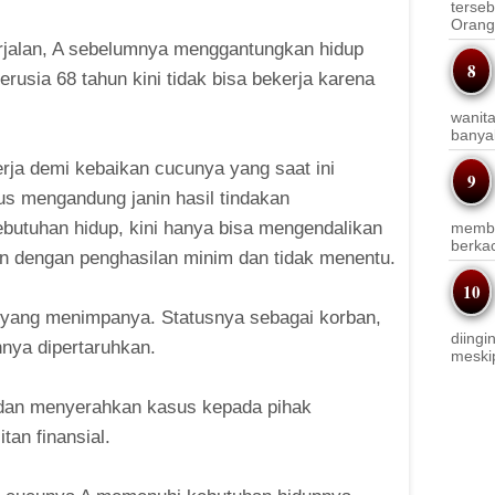
terseb
Orang 
rjalan, A sebelumnya menggantungkan hidup
rusia 68 tahun kini tidak bisa bekerja karena
wanit
banyak
rja demi kebaikan cucunya yang saat ini
us mengandung janin hasil tindakan
utuhan hidup, kini hanya bisa mengendalikan
membi
berkac
an dengan penghasilan minim dan tidak menentu.
s yang menimpanya. Statusnya sebagai korban,
diingi
nya dipertaruhkan.
meskip
 dan menyerahkan kasus kepada pihak
tan finansial.