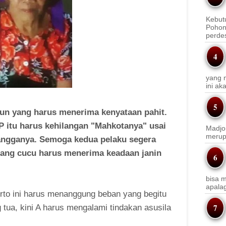
Kebut
Pohon
perde
yang m
ini a
hun yang harus menerima kenyataan pahit.
 itu harus kehilangan "Mahkotanya" usai
Madjo
merup
tangganya. Semoga kedua pelaku segera
 sang cucu harus menerima keadaan janin
bisa m
apala
rto ini harus menanggung beban yang begitu
 tua, kini A harus mengalami tindakan asusila