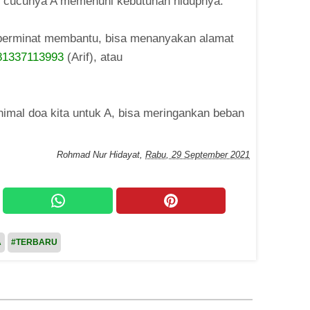
an cucunya A memenuhi kebutuhan hidupnya.
au berminat membantu, bisa menanyakan alamat
281337113993
(Arif), atau
nimal doa kita untuk A, bisa meringankan beban
Rohmad Nur Hidayat
,
Rabu, 29 September 2021
A
#TERBARU