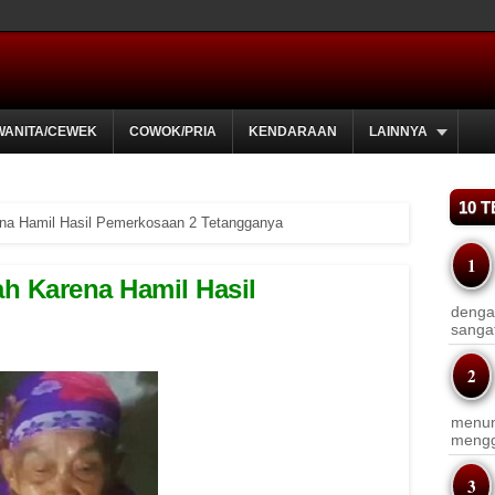
WANITA/CEWEK
COWOK/PRIA
KENDARAAN
LAINNYA
10 
ena Hamil Hasil Pemerkosaan 2 Tetangganya
ah Karena Hamil Hasil
dengan
sanga
menun
menggu