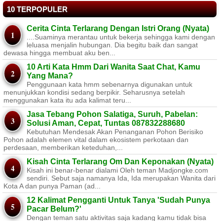
10 TERPOPULER
Cerita Cinta Terlarang Dengan Istri Orang (Nyata)
....Suaminya merantau untuk bekerja sehingga kami dengan
leluasa menjalin hubungan. Dia begitu baik dan sangat
dewasa hingga membuat aku ben...
10 Arti Kata Hmm Dari Wanita Saat Chat, Kamu
Yang Mana?
Penggunaan kata hmm sebenarnya digunakan untuk
menunjukkan kondisi sedang berpikir. Seharusnya setelah
menggunakan kata itu ada kalimat teru...
Jasa Tebang Pohon Salatiga, Suruh, Pabelan:
Solusi Aman, Cepat, Tuntas 087832288680
Kebutuhan Mendesak Akan Penanganan Pohon Berisiko ​
Pohon adalah elemen vital dalam ekosistem perkotaan dan
perdesaan, memberikan keteduhan,...
Kisah Cinta Terlarang Om Dan Keponakan (Nyata)
Kisah ini benar-benar dialami Oleh teman Madjongke.com
sendiri. Sebut saja namanya Ida, Ida merupakan Wanita dari
Kota A dan punya Paman (ad...
12 Kalimat Pengganti Untuk Tanya 'Sudah Punya
Pacar Belum?'
Dengan teman satu aktivitas saja kadang kamu tidak bisa