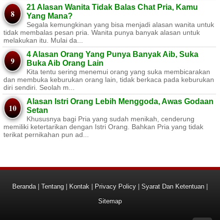
21 Alasan Wanita Tidak Balas Chat Pria, Kamu
Yang Mana?
Segala kemungkinan yang bisa menjadi alasan wanita untuk
tidak membalas pesan pria. Wanita punya banyak alasan untuk
melakukan itu. Mulai da...
4 Alasan Orang Yang Punya Banyak Aib, Suka
Buka Aib Orang Lain
Kita tentu sering menemui orang yang suka membicarakan
dan membuka keburukan orang lain, tidak berkaca pada keburukan
diri sendiri. Seolah m...
Alasan Istri Orang Lebih Menggoda, Awas Godaan
Setan
Khususnya bagi Pria yang sudah menikah, cenderung
memiliki ketertarikan dengan Istri Orang. Bahkan Pria yang tidak
terikat pernikahan pun ad...
Beranda
|
Tentang
|
Kontak
|
Privacy Policy
|
Syarat Dan Ketentuan
|
Sitemap