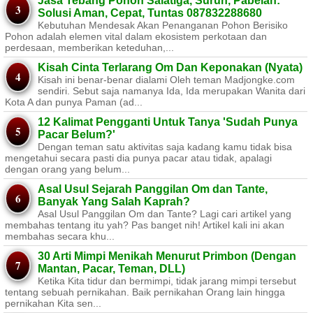
Jasa Tebang Pohon Salatiga, Suruh, Pabelan:
Solusi Aman, Cepat, Tuntas 087832288680
Kebutuhan Mendesak Akan Penanganan Pohon Berisiko ​
Pohon adalah elemen vital dalam ekosistem perkotaan dan
perdesaan, memberikan keteduhan,...
Kisah Cinta Terlarang Om Dan Keponakan (Nyata)
Kisah ini benar-benar dialami Oleh teman Madjongke.com
sendiri. Sebut saja namanya Ida, Ida merupakan Wanita dari
Kota A dan punya Paman (ad...
12 Kalimat Pengganti Untuk Tanya 'Sudah Punya
Pacar Belum?'
Dengan teman satu aktivitas saja kadang kamu tidak bisa
mengetahui secara pasti dia punya pacar atau tidak, apalagi
dengan orang yang belum...
Asal Usul Sejarah Panggilan Om dan Tante,
Banyak Yang Salah Kaprah?
Asal Usul Panggilan Om dan Tante? Lagi cari artikel yang
membahas tentang itu yah? Pas banget nih! Artikel kali ini akan
membahas secara khu...
30 Arti Mimpi Menikah Menurut Primbon (Dengan
Mantan, Pacar, Teman, DLL)
Ketika Kita tidur dan bermimpi, tidak jarang mimpi tersebut
tentang sebuah pernikahan. Baik pernikahan Orang lain hingga
pernikahan Kita sen...