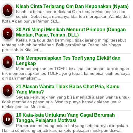
Kisah Cinta Terlarang Om Dan Keponakan (Nyata)
Kisah ini benar-benar dialami Oleh teman Madjongke.com
sendiri. Sebut saja namanya Ida, Ida merupakan Wanita dari
Kota A dan punya Paman (ad...
30 Arti Mimpi Menikah Menurut Primbon (Dengan
Mantan, Pacar, Teman, DLL)
Ketika Kita tidur dan bermimpi, tidak jarang mimpi tersebut
tentang sebuah pernikahan. Baik pernikahan Orang lain hingga
pernikahan Kita sen...
Trik Mempersiapkan Tes Toefl yang Efektif dan
Lengkap
Mempersiapkan tes TOEFL bisa jadi tantangan, tapi dengan
trik mempersiapkan tes TOEFL yang tepat, kamu bisa lebih percaya
diri dan memaksim...
21 Alasan Wanita Tidak Balas Chat Pria, Kamu
Yang Mana?
Segala kemungkinan yang bisa menjadi alasan wanita untuk
tidak membalas pesan pria. Wanita punya banyak alasan untuk
melakukan itu. Mulai da...
10 Kata-kata Untukmu Yang Gagal Berumah
Tangga, Pelajaran Motivasi
Perceraian memang bukan hal yang sebenarnya diinginkan.
Hal itu cenderung terjadi karena keterpaksaan meskipun diawali