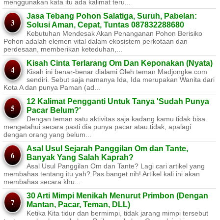
menggunakan kata itu ada kalimat teru...
Jasa Tebang Pohon Salatiga, Suruh, Pabelan:
Solusi Aman, Cepat, Tuntas 087832288680
Kebutuhan Mendesak Akan Penanganan Pohon Berisiko ​
Pohon adalah elemen vital dalam ekosistem perkotaan dan
perdesaan, memberikan keteduhan,...
Kisah Cinta Terlarang Om Dan Keponakan (Nyata)
Kisah ini benar-benar dialami Oleh teman Madjongke.com
sendiri. Sebut saja namanya Ida, Ida merupakan Wanita dari
Kota A dan punya Paman (ad...
12 Kalimat Pengganti Untuk Tanya 'Sudah Punya
Pacar Belum?'
Dengan teman satu aktivitas saja kadang kamu tidak bisa
mengetahui secara pasti dia punya pacar atau tidak, apalagi
dengan orang yang belum...
Asal Usul Sejarah Panggilan Om dan Tante,
Banyak Yang Salah Kaprah?
Asal Usul Panggilan Om dan Tante? Lagi cari artikel yang
membahas tentang itu yah? Pas banget nih! Artikel kali ini akan
membahas secara khu...
30 Arti Mimpi Menikah Menurut Primbon (Dengan
Mantan, Pacar, Teman, DLL)
Ketika Kita tidur dan bermimpi, tidak jarang mimpi tersebut