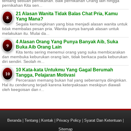
tentang sebuah pernikahan. Baik pernikahan Orang lain hingga
pernikahan Kita sen...
21 Alasan Wanita Tidak Balas Chat Pria, Kamu
Yang Mana?
Segala kemungkinan yang bisa menjadi alasan wanita untuk
tidak membalas pesan pria. Wanita punya banyak alasan untuk
melakukan itu. Mulai da...
4 Alasan Orang Yang Punya Banyak Aib, Suka
Buka Aib Orang Lain
Kita tentu sering menemui orang yang suka membicarakan
dan membuka keburukan orang lain, tidak berkaca pada keburukan
diri sendiri. Seolah m...
10 Kata-kata Untukmu Yang Gagal Berumah
Tangga, Pelajaran Motivasi
Perceraian memang bukan hal yang sebenarnya diinginkan.
Hal itu cenderung terjadi karena keterpaksaan meskipun diawali
oleh keegoisan dan r...
Beranda
|
Tentang
|
Kontak
|
Privacy Policy
|
Syarat Dan Ketentuan
|
Sitemap