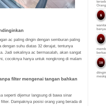
terseb
Orang 
wanit
banyak
endinginkan
ingan ac paling dingin dengan semburan paling
ta dengan suhu diatas 32 derajat, tentunya
membi
sa. Jadi sekalinya ac bermasalah, akan sangat
berkac
ini, cocoknya hanya untuk nongkrong di malam
diingi
meskip
anpa filter mengenai tangan bahkan
a seperti dijemur langsung di bawa sinar
filter. Dampaknya posisi orang yang berada di