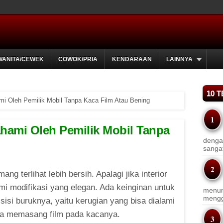
WANITA/CEWEK
COWOK/PRIA
KENDARAAN
LAINNYA
10 
ami Oleh Pemilik Mobil Tanpa Kaca Film Atau Bening
pahami Oleh Pemilik Mobil Tanpa
dengan
sanga
ang terlihat lebih bersih. Apalagi jika interior
i modifikasi yang elegan. Ada keinginan untuk
menun
menggu
 sisi buruknya, yaitu kerugian yang bisa dialami
npa memasang film pada kacanya.