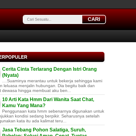
CARI
TERPOPULER
Cerita Cinta Terlarang Dengan Istri Orang
(Nyata)
....Suaminya merantau untuk bekerja sehingga kami
 leluasa menjalin hubungan. Dia begitu baik dan
t dewasa hingga membuat aku ben...
10 Arti Kata Hmm Dari Wanita Saat Chat,
Kamu Yang Mana?
Penggunaan kata hmm sebenarnya digunakan untuk
jukkan kondisi sedang berpikir. Seharusnya setelah
nakan kata itu ada kalimat teru...
Jasa Tebang Pohon Salatiga, Suruh,
Pabelan: Solusi Aman, Cepat, Tuntas