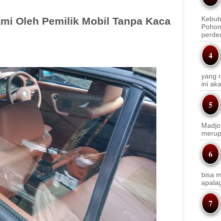
Kebut
ami Oleh Pemilik Mobil Tanpa Kaca
Pohon
perde
yang m
ini a
Madjo
merup
bisa m
apala