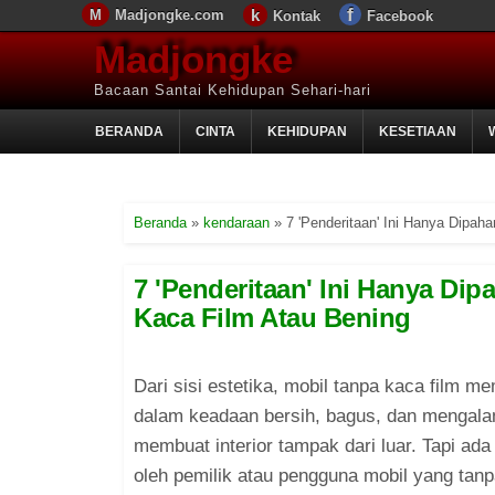
Madjongke.com
Kontak
Facebook
Madjongke
Bacaan Santai Kehidupan Sehari-hari
BERANDA
CINTA
KEHIDUPAN
KESETIAAN
Beranda
»
kendaraan
»
7 'Penderitaan' Ini Hanya Dipah
7 'Penderitaan' Ini Hanya Di
Kaca Film Atau Bening
Dari sisi estetika, mobil tanpa kaca film mem
dalam keadaan bersih, bagus, dan mengalam
membuat interior tampak dari luar. Tapi ada
oleh pemilik atau pengguna mobil yang ta