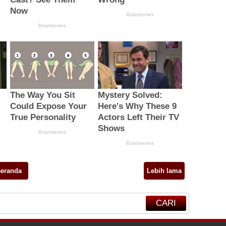
eranda
Lebih lama
CARI