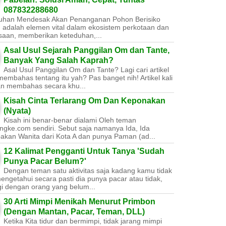
087832288680
uhan Mendesak Akan Penanganan Pohon Berisiko ​
 adalah elemen vital dalam ekosistem perkotaan dan
saan, memberikan keteduhan,...
Asal Usul Sejarah Panggilan Om dan Tante,
Banyak Yang Salah Kaprah?
Asal Usul Panggilan Om dan Tante? Lagi cari artikel
embahas tentang itu yah? Pas banget nih! Artikel kali
kan membahas secara khu...
Kisah Cinta Terlarang Om Dan Keponakan
(Nyata)
Kisah ini benar-benar dialami Oleh teman
ngke.com sendiri. Sebut saja namanya Ida, Ida
akan Wanita dari Kota A dan punya Paman (ad...
12 Kalimat Pengganti Untuk Tanya 'Sudah
Punya Pacar Belum?'
Dengan teman satu aktivitas saja kadang kamu tidak
engetahui secara pasti dia punya pacar atau tidak,
gi dengan orang yang belum...
30 Arti Mimpi Menikah Menurut Primbon
(Dengan Mantan, Pacar, Teman, DLL)
Ketika Kita tidur dan bermimpi, tidak jarang mimpi