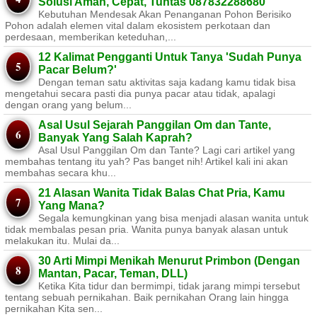
Solusi Aman, Cepat, Tuntas 087832288680
Kebutuhan Mendesak Akan Penanganan Pohon Berisiko ​
Pohon adalah elemen vital dalam ekosistem perkotaan dan
perdesaan, memberikan keteduhan,...
12 Kalimat Pengganti Untuk Tanya 'Sudah Punya
Pacar Belum?'
Dengan teman satu aktivitas saja kadang kamu tidak bisa
mengetahui secara pasti dia punya pacar atau tidak, apalagi
dengan orang yang belum...
Asal Usul Sejarah Panggilan Om dan Tante,
Banyak Yang Salah Kaprah?
Asal Usul Panggilan Om dan Tante? Lagi cari artikel yang
membahas tentang itu yah? Pas banget nih! Artikel kali ini akan
membahas secara khu...
21 Alasan Wanita Tidak Balas Chat Pria, Kamu
Yang Mana?
Segala kemungkinan yang bisa menjadi alasan wanita untuk
tidak membalas pesan pria. Wanita punya banyak alasan untuk
melakukan itu. Mulai da...
30 Arti Mimpi Menikah Menurut Primbon (Dengan
Mantan, Pacar, Teman, DLL)
Ketika Kita tidur dan bermimpi, tidak jarang mimpi tersebut
tentang sebuah pernikahan. Baik pernikahan Orang lain hingga
pernikahan Kita sen...