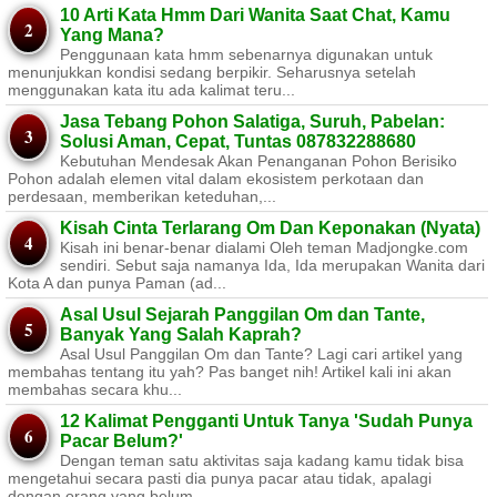
10 Arti Kata Hmm Dari Wanita Saat Chat, Kamu
Yang Mana?
Penggunaan kata hmm sebenarnya digunakan untuk
menunjukkan kondisi sedang berpikir. Seharusnya setelah
menggunakan kata itu ada kalimat teru...
Jasa Tebang Pohon Salatiga, Suruh, Pabelan:
Solusi Aman, Cepat, Tuntas 087832288680
Kebutuhan Mendesak Akan Penanganan Pohon Berisiko ​
Pohon adalah elemen vital dalam ekosistem perkotaan dan
perdesaan, memberikan keteduhan,...
Kisah Cinta Terlarang Om Dan Keponakan (Nyata)
Kisah ini benar-benar dialami Oleh teman Madjongke.com
sendiri. Sebut saja namanya Ida, Ida merupakan Wanita dari
Kota A dan punya Paman (ad...
Asal Usul Sejarah Panggilan Om dan Tante,
Banyak Yang Salah Kaprah?
Asal Usul Panggilan Om dan Tante? Lagi cari artikel yang
membahas tentang itu yah? Pas banget nih! Artikel kali ini akan
membahas secara khu...
12 Kalimat Pengganti Untuk Tanya 'Sudah Punya
Pacar Belum?'
Dengan teman satu aktivitas saja kadang kamu tidak bisa
mengetahui secara pasti dia punya pacar atau tidak, apalagi
dengan orang yang belum...