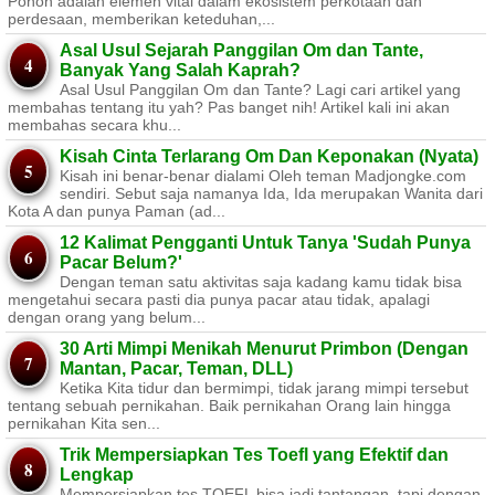
Pohon adalah elemen vital dalam ekosistem perkotaan dan
perdesaan, memberikan keteduhan,...
Asal Usul Sejarah Panggilan Om dan Tante,
Banyak Yang Salah Kaprah?
Asal Usul Panggilan Om dan Tante? Lagi cari artikel yang
membahas tentang itu yah? Pas banget nih! Artikel kali ini akan
membahas secara khu...
Kisah Cinta Terlarang Om Dan Keponakan (Nyata)
Kisah ini benar-benar dialami Oleh teman Madjongke.com
sendiri. Sebut saja namanya Ida, Ida merupakan Wanita dari
Kota A dan punya Paman (ad...
12 Kalimat Pengganti Untuk Tanya 'Sudah Punya
Pacar Belum?'
Dengan teman satu aktivitas saja kadang kamu tidak bisa
mengetahui secara pasti dia punya pacar atau tidak, apalagi
dengan orang yang belum...
30 Arti Mimpi Menikah Menurut Primbon (Dengan
Mantan, Pacar, Teman, DLL)
Ketika Kita tidur dan bermimpi, tidak jarang mimpi tersebut
tentang sebuah pernikahan. Baik pernikahan Orang lain hingga
pernikahan Kita sen...
Trik Mempersiapkan Tes Toefl yang Efektif dan
Lengkap
Mempersiapkan tes TOEFL bisa jadi tantangan, tapi dengan